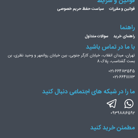
قوانین و شرایط
قوانین و مقررات
سیاست حفظ حریم خصوصی
راهنما
راهنمای خرید
سوالات متداول
با ما در تماس باشید
تهران، میدان انقلاب، خیابان کارگر جنوبی، بین خیابان روانمهر و وحید نظری، بن
بست گشتاسب، پلاک 8
021-66483545
021-66411173
ما را در شبکه های اجتماعی دنبال کنید
09398816592
مطمئن خرید کنید