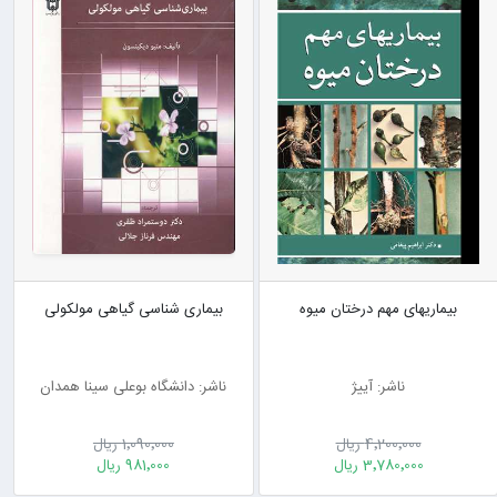
بیماریهای مهم درختان میوه
بیماری شناسی گیاهی مولکولی
ناشر: آییژ
ناشر: دانشگاه بوعلی سینا همدان
4٬200٬000 ریال
1٬090٬000 ریال
3٬780٬000 ریال
981٬000 ریال