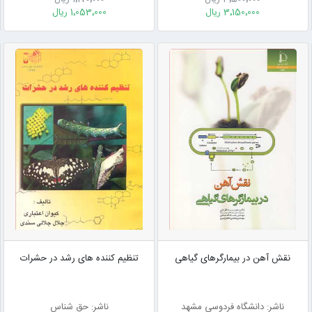
3٬150٬000 ریال
1٬053٬000 ریال
نقش آهن در بیمارگرهای گیاهی
تنظیم کننده های رشد در حشرات
ناشر: دانشگاه فردوسی مشهد
ناشر: حق شناس