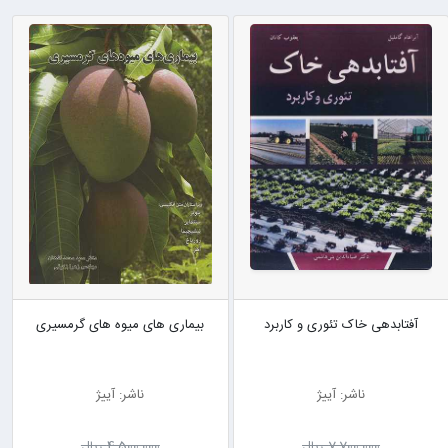
آفتابدهی خاک تئوری و کاربرد
بیماری های میوه های گرمسیری
ناشر: آییژ
ناشر: آییژ
7٬700٬000 ریال
4٬500٬000 ریال