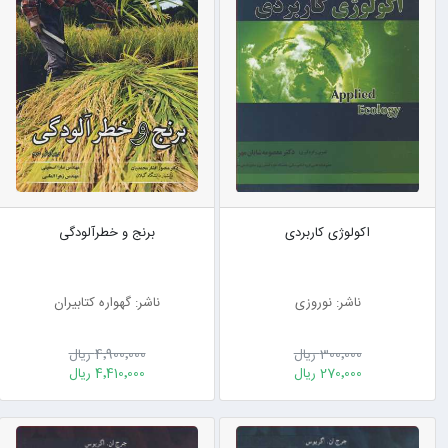
اکولوژی کاربردی
برنج و خطرآلودگی
ناشر: نوروزی
ناشر: گهواره کتابیران
300٬000 ریال
4٬900٬000 ریال
270٬000 ریال
4٬410٬000 ریال