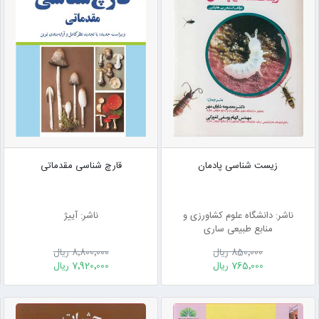
زیست شناسی پادمان
قارچ شناسی مقدماتی
ناشر: دانشگاه علوم کشاورزی و
ناشر: آییژ
منابع طبیعی ساری
850٬000 ریال
8٬800٬000 ریال
765٬000 ریال
7٬920٬000 ریال