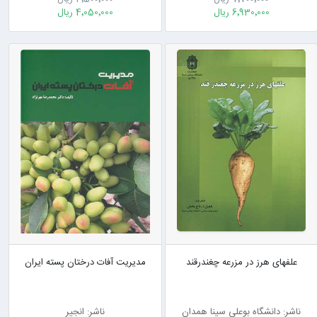
6٬930٬000 ریال
4٬050٬000 ریال
علفهای هرز در مزرعه چغندرقند
مدیریت آفات درختان پسته ایران
ناشر: دانشگاه بوعلی سینا همدان
ناشر: انجیر