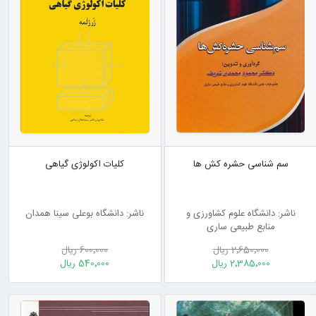
سم شناسی حشره کش ها
کلیات اکولوژی گیاهی
ناشر: دانشگاه علوم کشاورزی و
ناشر: دانشگاه بوعلی سینا همدان
منابع طبیعی ساری
2٬650٬000 ریال
600٬000 ریال
2٬385٬000 ریال
540٬000 ریال