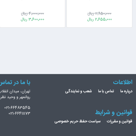
2٬950٬000 ریال
4٬000٬000 ریال
2٬655٬000 ریال
3٬600٬000 ریال
اطلاعات
با ما در تما
درباره ما
تماس با ما
شعب و نمایندگی
تهران، میدان انقلاب
روانمهر و وحید نظ
021-66483545
قوانین و شرایط
021-66411173
قوانین و مقررات
سیاست حفظ حریم خصوصی