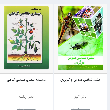
حشره شناسی عمومی و کاربردی
درسنامه بیماری شناسی گیاهی
ناشر: آییژ
ناشر: رنگینه
9٬000٬000 ریال
2٬000٬000 ریال