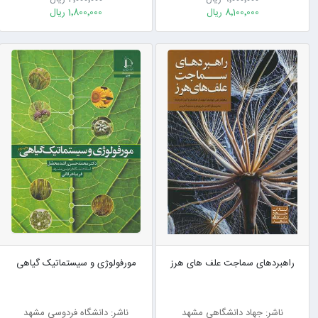
8٬100٬000 ریال
1٬800٬000 ریال
راهبردهای سماجت علف های هرز
مورفولوژی و سیستماتیک گیاهی
ناشر: جهاد دانشگاهی مشهد
ناشر: دانشگاه فردوسی مشهد