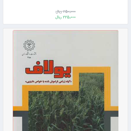
250٬000 ریال
225٬000 ریال