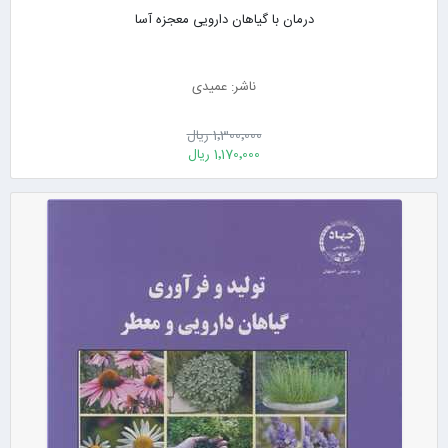
درمان با گیاهان دارویی معجزه آسا
ناشر: عمیدی
1٬300٬000 ریال
1٬170٬000 ریال