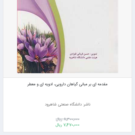
مقدمه ای بر مبانی گیاهان دارویی، ادویه ای و معطر
ناشر: دانشگاه صنعتی شاهرود
8٬300٬000 ریال
7٬470٬000 ریال