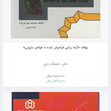
یولاف «گیاه زراعی فراموش شده با خواص دارویی»
ناشر: دانشگاه رازی
2٬100٬000 ریال
1٬890٬000 ریال