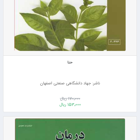
حنا
ناشر: جهاد دانشگاهی صنعتی اصفهان
170٬000 ریال
153٬000 ریال