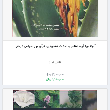
آلوئه ورا گیاه شناسی، احداث کشاورزی، فرآوری و خواص درمانی
ناشر: آییژ
2٬200٬000 ریال
1٬980٬000 ریال