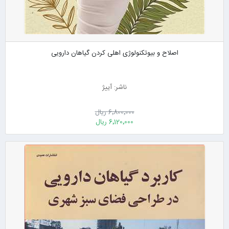
اصلاح و بیوتکنولوژی اهلی کردن گیاهان دارویی
ناشر: آییژ
6٬800٬000 ریال
6٬120٬000 ریال