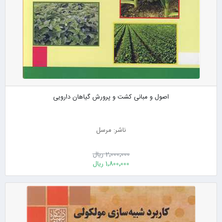
اصول و مبانی کشت و پرورش گیاهان دارویی
ناشر: مرسل
2٬000٬000 ریال
1٬800٬000 ریال