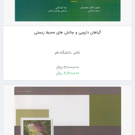
گیاهان دارویی و چالش های محیط زیستی
ناشر: دانشگاه قم
3٬000٬000 ریال
2٬700٬000 ریال