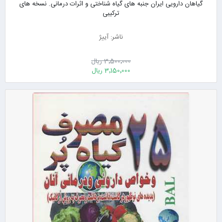
گیاهان دارویی ایران جنبه های گیاه شناختی و اثرات درمانی. نسخه های
ترکیبی
ناشر: آییژ
3٬500٬000 ریال
3٬150٬000 ریال