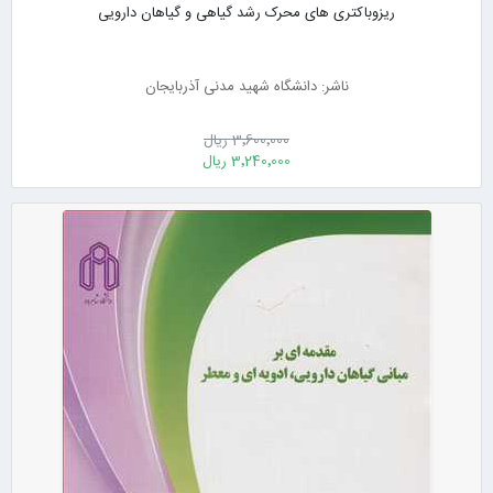
ریزوباکتری های محرک رشد گیاهی و گیاهان دارویی
ناشر: دانشگاه شهید مدنی آذربایجان
3٬600٬000 ریال
3٬240٬000 ریال