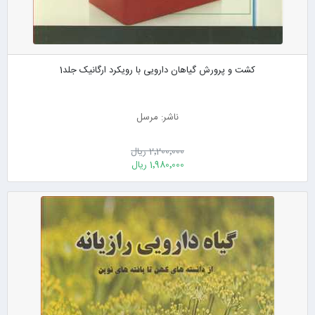
کشت و پرورش گیاهان دارویی با رویکرد ارگانیک جلد1
ناشر: مرسل
2٬200٬000 ریال
1٬980٬000 ریال