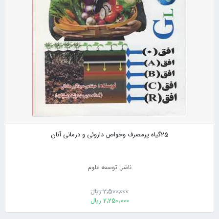
25گیاه پرمصرف وخواص داروئی و درمانی آنان
ناشر: توسعه علوم
2٬500٬000 ریال
2٬250٬000 ریال