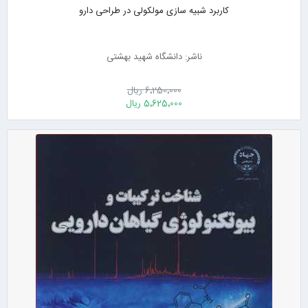
کاربرد شبیه سازی مولکولی در طراحی دارو
ناشر: دانشگاه شهید بهشتی
6٬250٬000 ریال
5٬625٬000 ریال