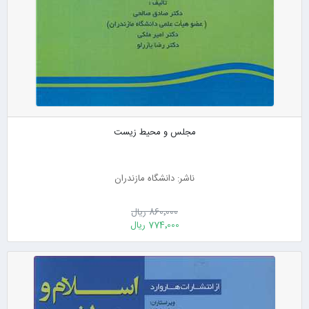
مجلس و محیط زیست
ناشر: دانشگاه مازندران
860٬000 ریال
774٬000 ریال