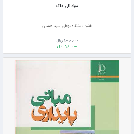
مواد آلی خاک
ناشر: دانشگاه بوعلی سینا همدان
1٬090٬000 ریال
981٬000 ریال