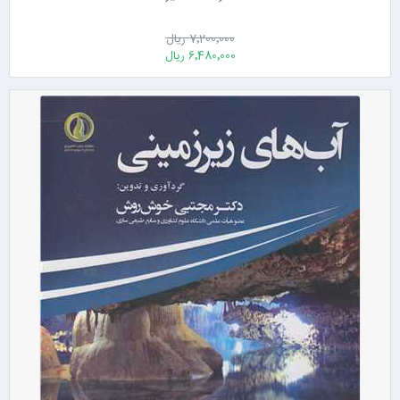
7٬200٬000 ریال
6٬480٬000 ریال