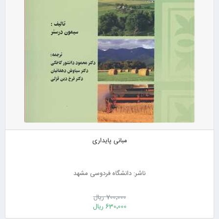
مبانی پایداری
ناشر: دانشگاه فردوسی مشهد
700٬000 ریال
630٬000 ریال