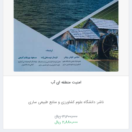
امنیت منطقه ای آب
ناشر: دانشگاه علوم کشاورزی و منابع طبیعی ساری
3٬200٬000 ریال
2٬880٬000 ریال