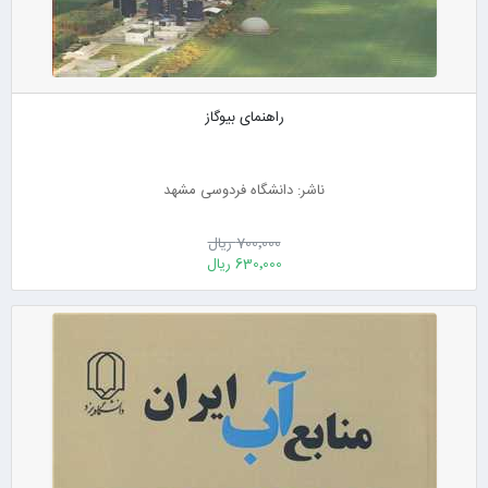
راهنمای بیوگاز
ناشر: دانشگاه فردوسی مشهد
700٬000 ریال
630٬000 ریال