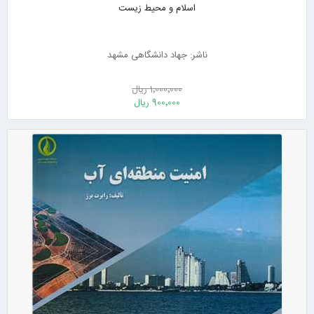
اسلام و محیط زیست
ناشر: جهاد دانشگاهی مشهد
1٬000٬000 ریال
900٬000 ریال