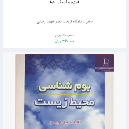
انرژی و آلودگی هوا
ناشر: دانشگاه تربیت دبیر شهید رجائی
400٬000 ریال
360٬000 ریال