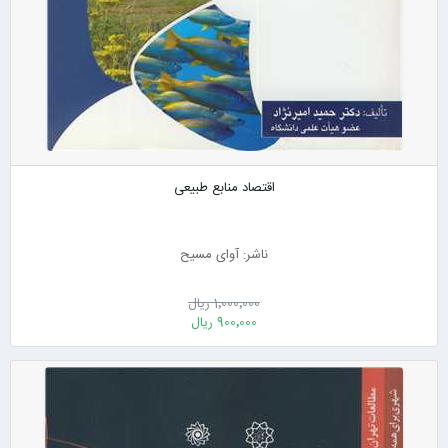
اقتصاد منابع طبیعی
ناشر: آوای مسیح
1٬000٬000 ریال
900٬000 ریال