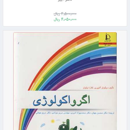
4٬500٬000 ریال
4٬050٬000 ریال