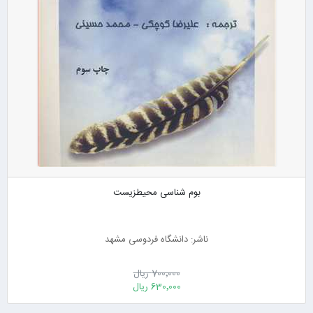
بوم شناسی محیطزیست
ناشر: دانشگاه فردوسی مشهد
700٬000 ریال
630٬000 ریال