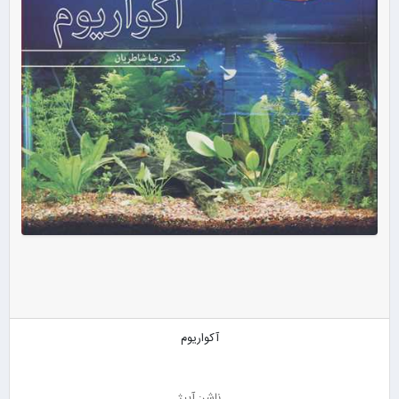
آکواریوم
ناشر: آییژ