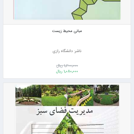
مبانی محیط زیست
ناشر: دانشگاه رازی
1٬200٬000 ریال
1٬080٬000 ریال