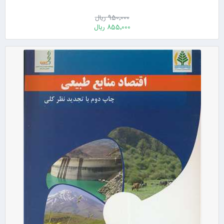
950٬000 ریال
855٬000 ریال