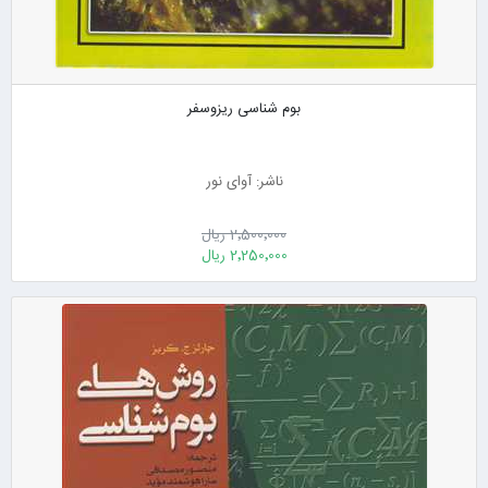
بوم شناسی ریزوسفر
ناشر: آوای نور
2٬500٬000 ریال
2٬250٬000 ریال