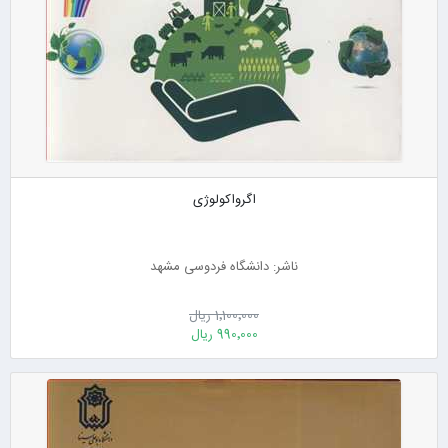
اگرواکولوژی
ناشر: دانشگاه فردوسی مشهد
1٬100٬000 ریال
990٬000 ریال