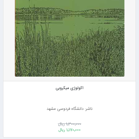
اکولوژی میکروبی
ناشر: دانشگاه فردوسی مشهد
1٬300٬000 ریال
1٬170٬000 ریال