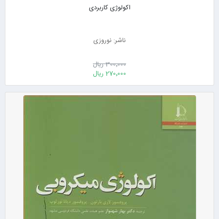
اکولوژی کاربردی
ناشر: نوروزی
300٬000 ریال
270٬000 ریال