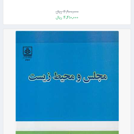
4٬900٬000 ریال
4٬410٬000 ریال