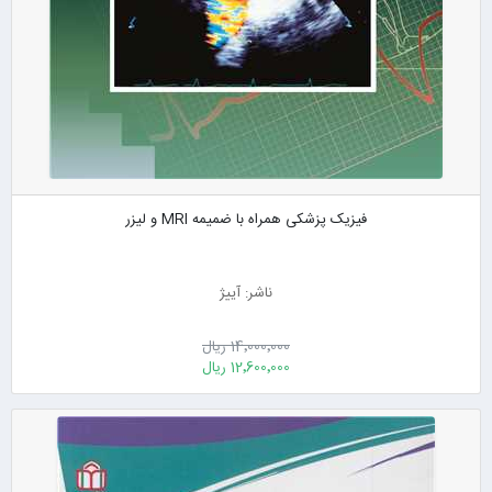
فیزیک پزشکی همراه با ضمیمه MRI و لیزر
ناشر: آییژ
14٬000٬000 ریال
12٬600٬000 ریال