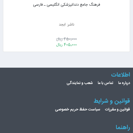
فرهنگ جامع دندانپزشکی انگلیسی ـ فارسی
ناشر: ابجد
450٬000 ریال
405٬000 ریال
اطلاعات
درباره ما
تماس با ما
شعب و نمایندگی
قوانین و شرایط
قوانین و مقررات
سیاست حفظ حریم خصوصی
راهنما