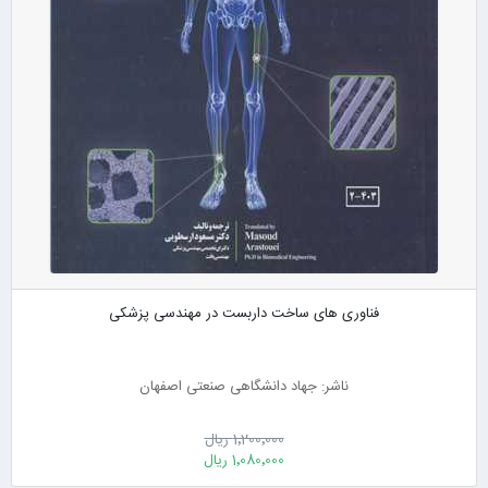
فناوری های ساخت داربست در مهندسی پزشکی
ناشر: جهاد دانشگاهی صنعتی اصفهان
1٬200٬000 ریال
1٬080٬000 ریال