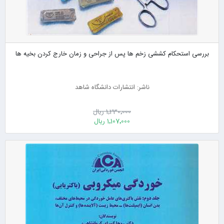
بررسی استحکام کششی زخم ها پس از جراحی و زمان خارج کردن بخیه ها
ناشر: انتشارات دانشگاه شاهد
1٬230٬000 ریال
1٬107٬000 ریال