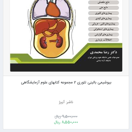
بیوشیمی بالینی تئوری 2 مجموعه کتابهای علوم آزمایشگاهی
ناشر: آییژ
9٬500٬000 ریال
8٬550٬000 ریال