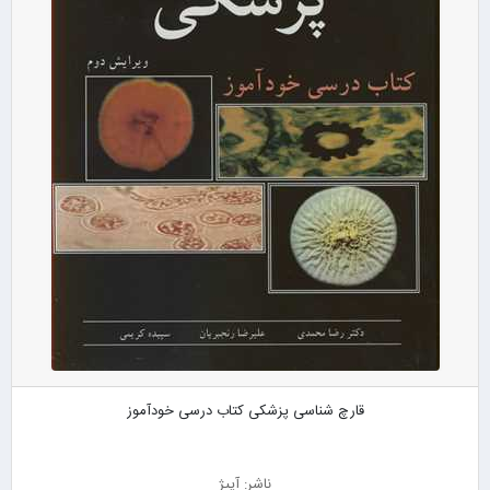
قارچ شناسی پزشکی کتاب درسی خودآموز
ناشر: آییژ