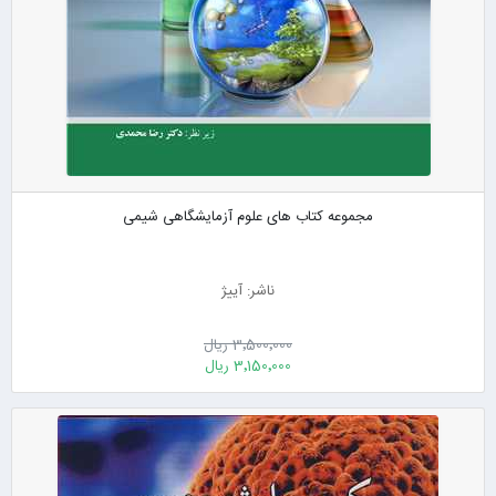
مجموعه کتاب های علوم آزمایشگاهی شیمی
ناشر: آییژ
3٬500٬000 ریال
3٬150٬000 ریال