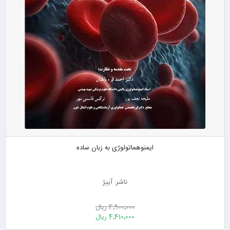
ایمنوهماتولوژی به زبان ساده
ناشر: آییژ
4٬900٬000 ریال
4٬410٬000 ریال