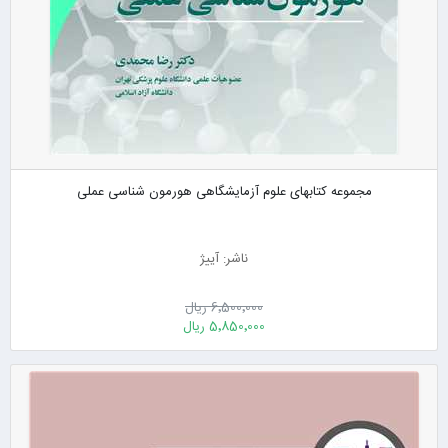
مجموعه کتابهای علوم آزمایشگاهی هورمون شناسی عملی
ناشر: آییژ
6٬500٬000 ریال
5٬850٬000 ریال