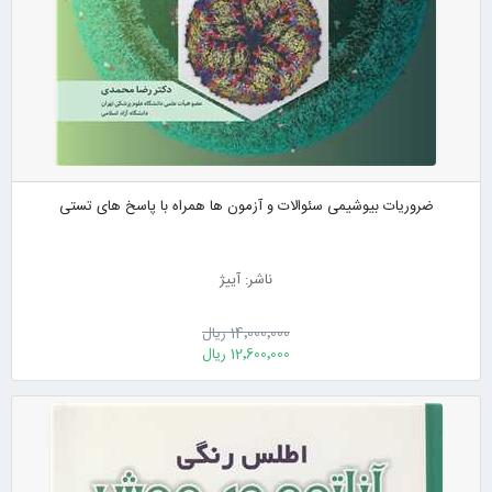
ضروریات بیوشیمی سئوالات و آزمون ها همراه با پاسخ های تستی
ناشر: آییژ
14٬000٬000 ریال
12٬600٬000 ریال