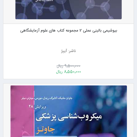
بیوشیمی بالینی عملی 2 مجموعه کتاب های علوم آزمایشگاهی
ناشر: آییژ
9٬500٬000 ریال
8٬550٬000 ریال