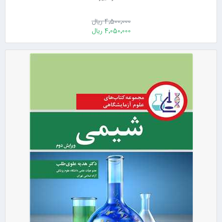
4٬500٬000 ریال
4٬050٬000 ریال