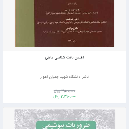
اطلس بافت شناسی ماهی
ناشر: دانشگاه شهید چمران اهواز
3٬100٬000 ریال
2٬790٬000 ریال