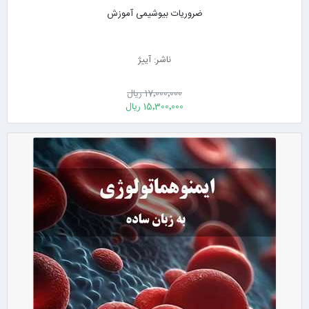
ضروریات بیوشیمی آموزش
ناشر: آییژ
17٬000٬000 ریال
15٬300٬000 ریال