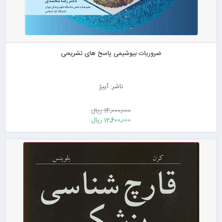
ضروریات بیوشیمی پاسخ های تشریحی
ناشر: آییژ
14٬000٬000 ریال
12٬600٬000 ریال