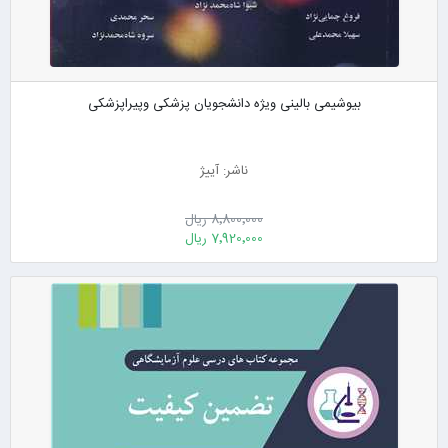
بیوشیمی بالینی ویژه دانشجویان پزشکی وپیراپزشکی
ناشر: آییژ
8٬800٬000 ریال
7٬920٬000 ریال