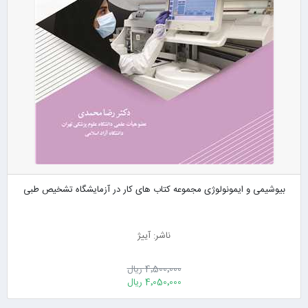
بیوشیمی و ایمونولوژی مجموعه کتاب های کار در آزمایشگاه تشخیص طبی
ناشر: آییژ
4٬500٬000 ریال
4٬050٬000 ریال