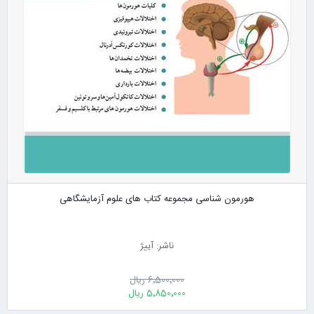
هورمون شناسی مجموعه کتاب های علوم آزمایشگاهی
ناشر: آییژ
6٬500٬000 ریال
5٬850٬000 ریال