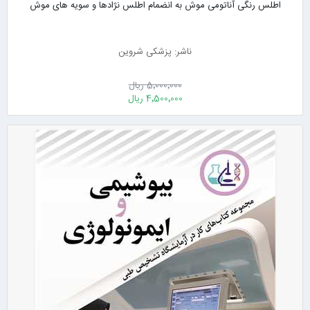
اطلس رنگی آناتومی موش به انضمام اطلس نژادها و سویه های موش
ناشر: پزشکی شروین
5٬000٬000 ریال
4٬500٬000 ریال