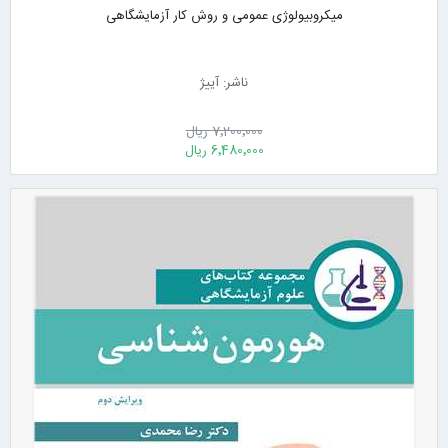
میکروبیولوژی عمومی و روش کار آزمایشگاهی
ناشر: آییژ
7٬200٬000 ریال
6٬480٬000 ریال