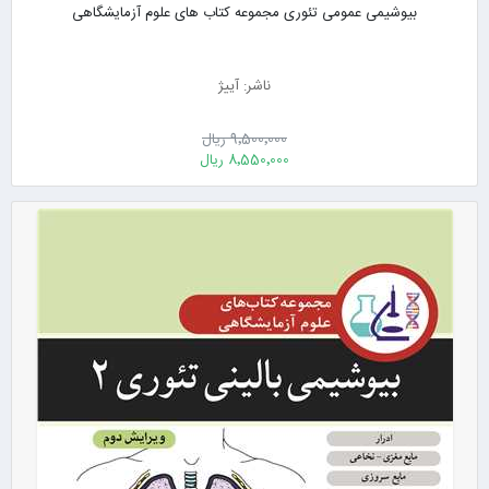
بیوشیمی عمومی تئوری مجموعه کتاب های علوم آزمایشگاهی
ناشر: آییژ
9٬500٬000 ریال
8٬550٬000 ریال