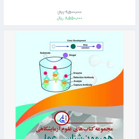
9٬500٬000 ریال
8٬550٬000 ریال