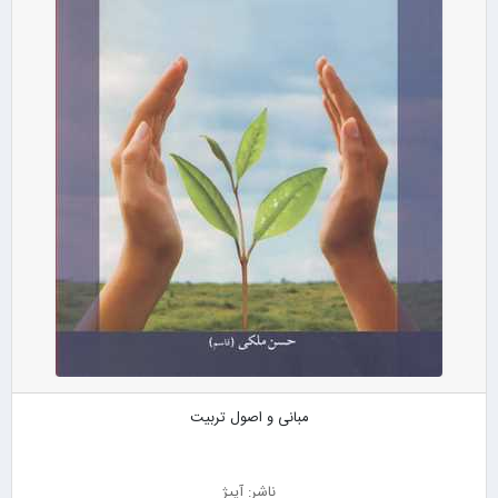
مبانی و اصول تربیت
ناشر: آییژ