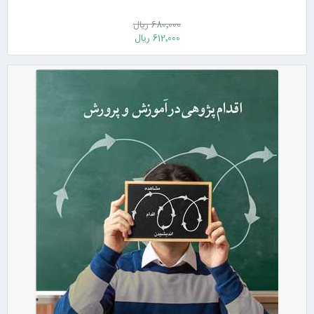
680٬000 ریال
612٬000 ریال