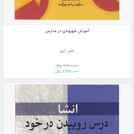
آموزش شهروندی در مدارس
ناشر: آییژ
2٬700٬000 ریال
2٬430٬000 ریال