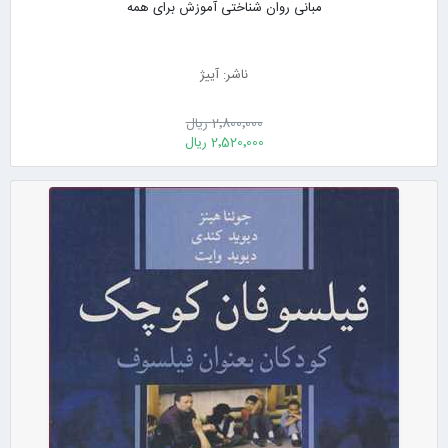
مبانی روان شناختی آموزش برای همه
ناشر: آییژ
2٬800٬000 ریال
2٬520٬000 ریال