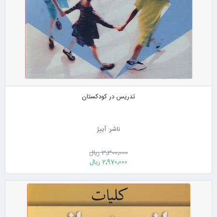
تدریس در کودکستان
ناشر: آییژ
3٬300٬000 ریال
2٬970٬000 ریال