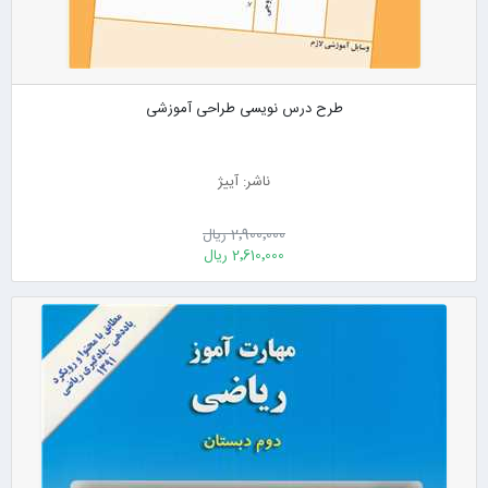
طرح درس نویسی طراحی آموزشی
ناشر: آییژ
2٬900٬000 ریال
2٬610٬000 ریال