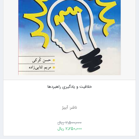
خلاقیت و یادگیری راهبردها
ناشر: آییژ
2٬500٬000 ریال
2٬250٬000 ریال