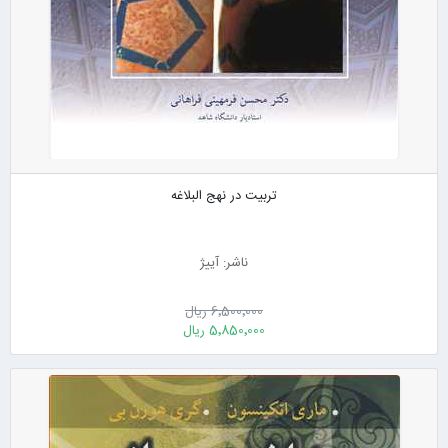
تربیت در نهج البلاغه
ناشر: آییژ
6٬500٬000 ریال
5٬850٬000 ریال