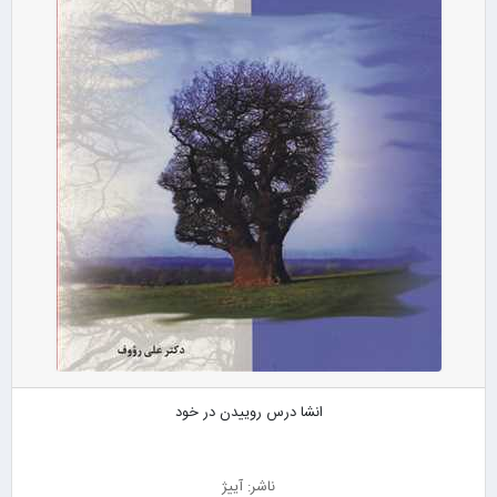
انشا درس روییدن در خود
ناشر: آییژ