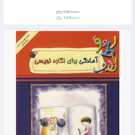
2٬500٬000 ریال
2٬250٬000 ریال