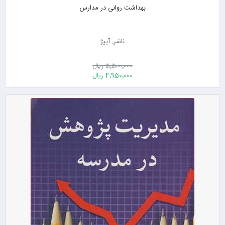
بهداشت روانی در مدارس
ناشر: آییژ
5٬500٬000 ریال
4٬950٬000 ریال