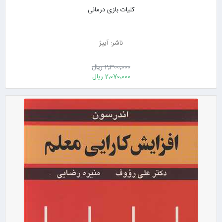
کلیات بازی درمانی
ناشر: آییژ
2٬300٬000 ریال
2٬070٬000 ریال