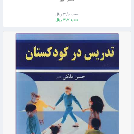
3٬900٬000 ریال
3٬510٬000 ریال