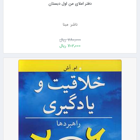
دفتر املای من اول دبستان
ناشر: مبنا
780٬000 ریال
702٬000 ریال