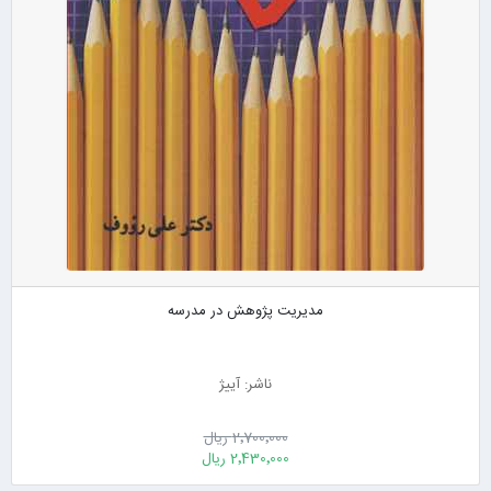
مدیریت پژوهش در مدرسه
ناشر: آییژ
2٬700٬000 ریال
2٬430٬000 ریال