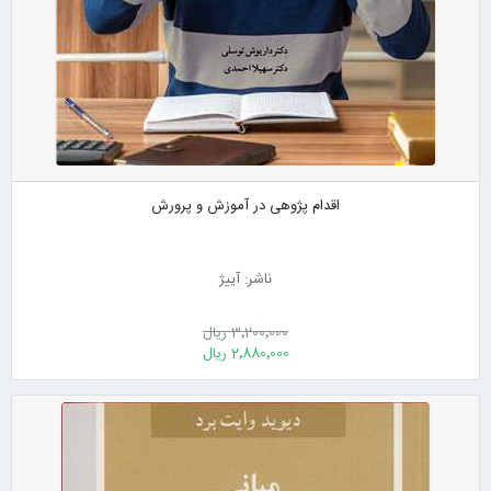
اقدام پژوهی در آموزش و پرورش
ناشر: آییژ
3٬200٬000 ریال
2٬880٬000 ریال