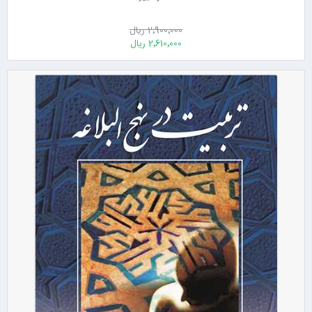
2٬900٬000 ریال
2٬610٬000 ریال