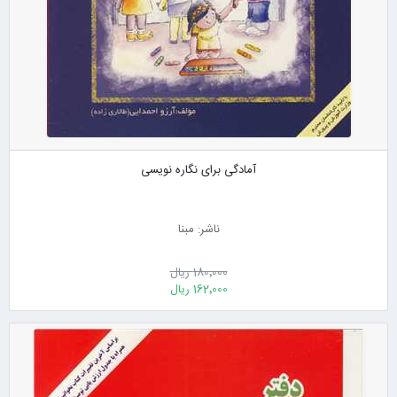
آمادگی برای نگاره نویسی
ناشر: مبنا
180٬000 ریال
162٬000 ریال