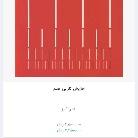
افزایش کارایی معلم
ناشر: آییژ
2٬500٬000 ریال
2٬250٬000 ریال