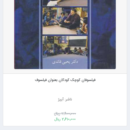
فیلسوفان کوچک کودکان بعنوان فیلسوف
ناشر: آییژ
2٬900٬000 ریال
2٬610٬000 ریال