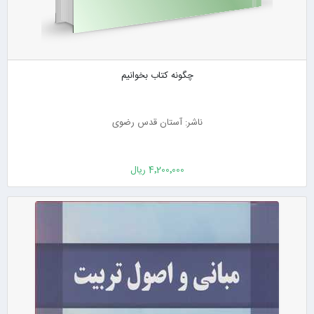
چگونه کتاب بخوانیم
ناشر: آستان قدس رضوی
4٬200٬000 ریال