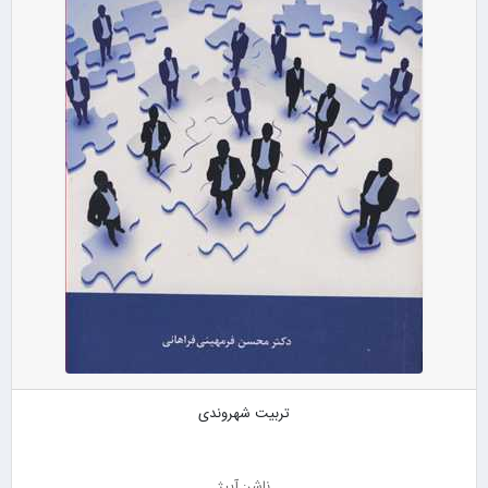
تربیت شهروندی
ناشر: آییژ