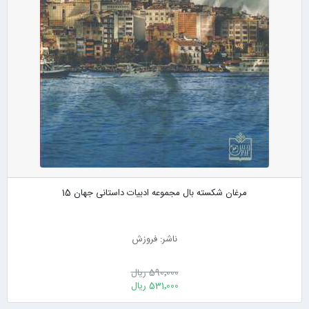
مرغان شکسته بال مجموعه ادبیات داستانی جهان 15
ناشر: فروزش
590٬000 ریال
531٬000 ریال