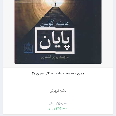
پایان مجموعه ادبیات داستانی جهان 17
ناشر: فروزش
350٬000 ریال
315٬000 ریال