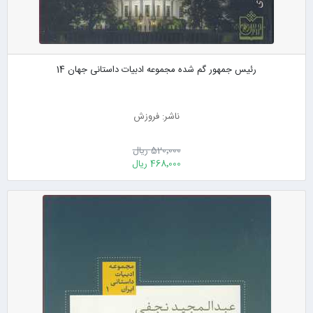
رئیس جمهور گم شده مجموعه ادبیات داستانی جهان 14
ناشر: فروزش
520٬000 ریال
468٬000 ریال