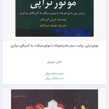
موتورتراپی روایت سفر ماجراجویانه با موتورسیکلت به آمریکای مرکزی
ناشر: مرسل
2٬200٬000 ریال
1٬980٬000 ریال