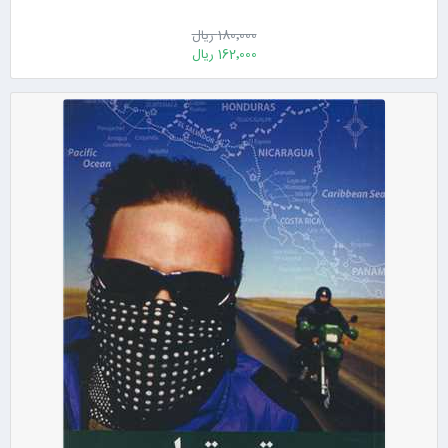
180٬000 ریال
162٬000 ریال