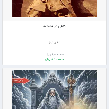
کشتی در شاهنامه
ناشر: آییژ
6٬000٬000 ریال
5٬400٬000 ریال