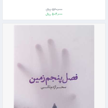
560٬000 ریال
504٬000 ریال