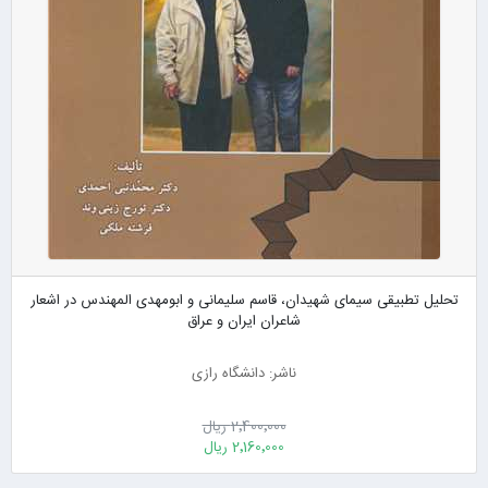
تحلیل تطبیقی سیمای شهیدان، قاسم سلیمانی و ابومهدی المهندس در اشعار
شاعران ایران و عراق
ناشر: دانشگاه رازی
2٬400٬000 ریال
2٬160٬000 ریال