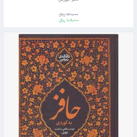
120٬000 ریال
108٬000 ریال