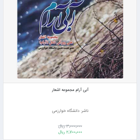
آبی آرام مجموعه اشعار
ناشر: دانشگاه خوارزمی
3٬000٬000 ریال
2٬700٬000 ریال