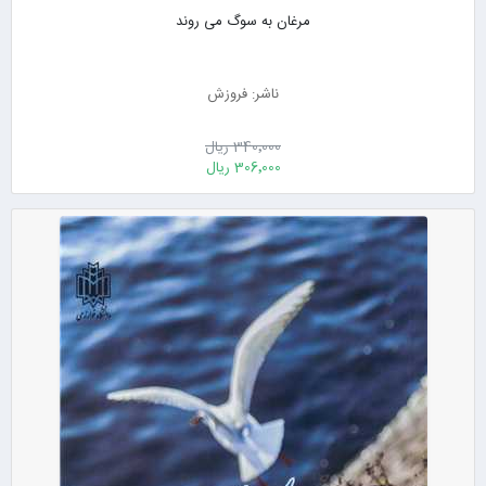
مرغان به سوگ می روند
ناشر: فروزش
340٬000 ریال
306٬000 ریال