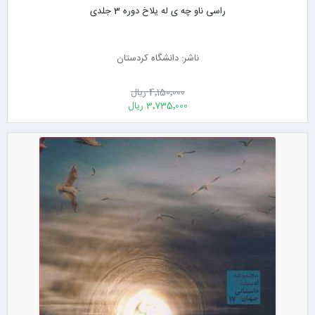
راسی ناو چه ی له یلاخ دوره 3 جلدی
ناشر: دانشگاه کردستان
4٬150٬000 ریال
3٬735٬000 ریال