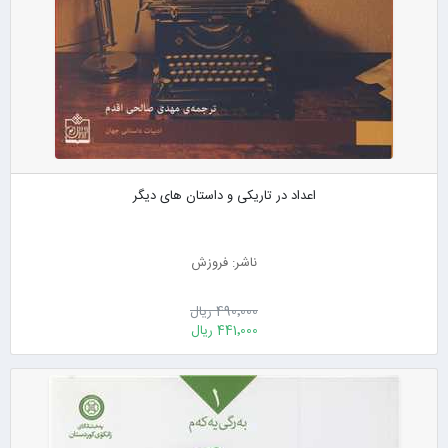
اعداد در تاریکی و داستان های دیگر
ناشر: فروزش
490٬000 ریال
441٬000 ریال