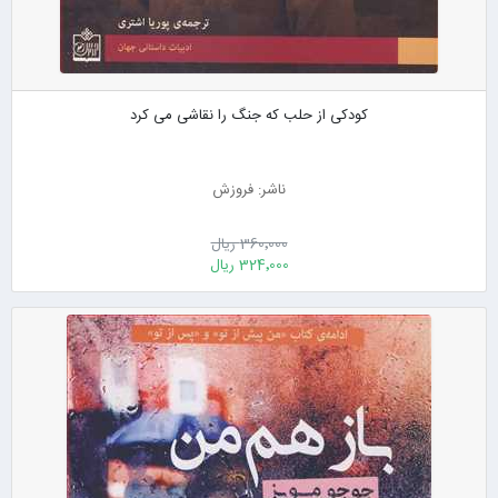
کودکی از حلب که جنگ را نقاشی می کرد
ناشر: فروزش
360٬000 ریال
324٬000 ریال