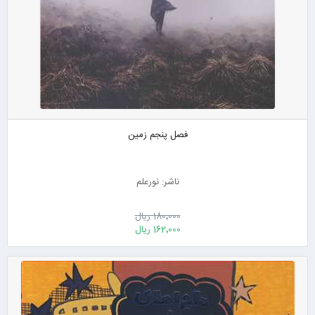
فصل پنجم زمین
ناشر: نورعلم
180٬000 ریال
162٬000 ریال