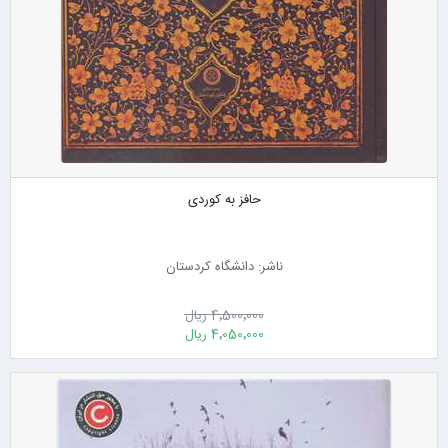
حافز به کوردی
ناشر: دانشگاه کردستان
4٬500٬000 ریال
4٬050٬000 ریال