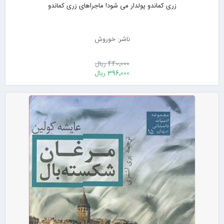
زری کماندو پولدار می شود! ماجراهای زری کماندو
ناشر: خوروش
440٬000 ریال
396٬000 ریال