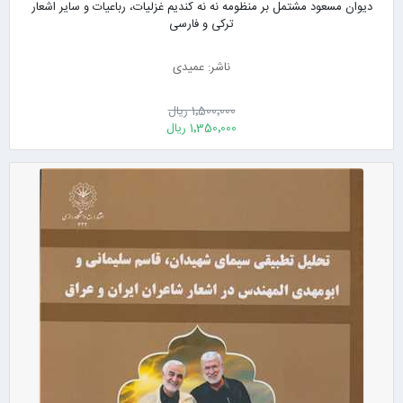
دیوان مسعود مشتمل بر منظومه نه نه کندیم غزلیات، رباعیات و سایر اشعار
ترکی و فارسی
ناشر: عمیدی
1٬500٬000 ریال
1٬350٬000 ریال