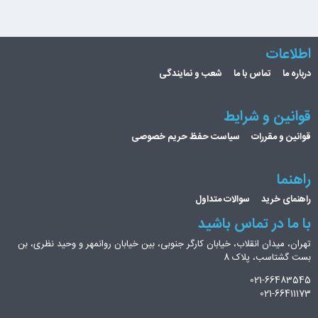
اطلاعات
درباره ما
تماس با ما
شعب و نمایندگی
قوانین و شرایط
قوانین و مقررات
سیاست حفظ حریم خصوصی
راهنما
راهنمای خرید
سوالات متداول
با ما در تماس باشید
تهران، میدان انقلاب، خیابان کارگر جنوبی، بین خیابان روانمهر و وحید نظری، بن
بست گشتاسب، پلاک 8
021-66483545
021-66411173