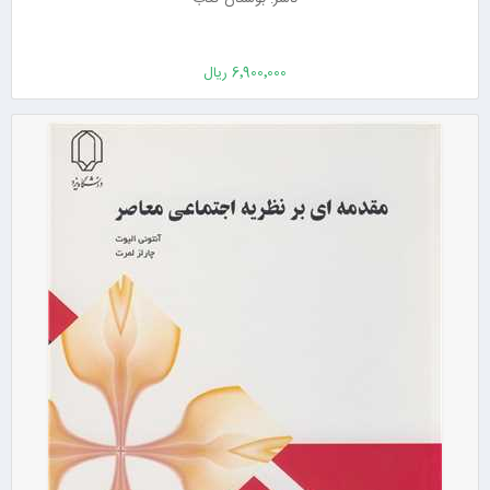
6٬900٬000 ریال