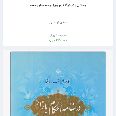
جستاری در دوگانه ی روح جسم ذهن جسم
ناشر: نوروزی
400٬000 ریال
360٬000 ریال