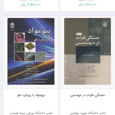
630٬000 ریال
3٬510٬000 ریال
خستگی فلزات در مهندسی
بیومواد با رویکرد نانو
ناشر: دانشگاه شهید بهشتی
ناشر: دانشگاه بوعلی سینا همدان