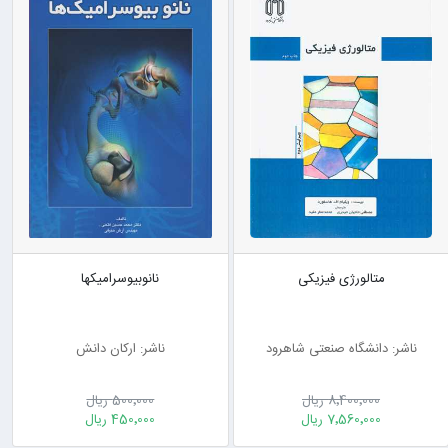
متالورژی فیزیکی
نانوبیوسرامیکها
ناشر: دانشگاه صنعتی شاهرود
ناشر: ارکان دانش
8٬400٬000 ریال
500٬000 ریال
7٬560٬000 ریال
450٬000 ریال