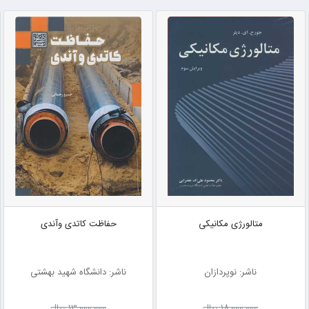
متالورژی مکانیکی
حفاظت کاتدی وآندی
ناشر: نوپردازان
ناشر: دانشگاه شهید بهشتی
18٬000٬000 ریال
13٬000٬000 ریال