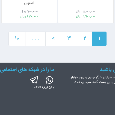
اصفهان
11٬000٬000 ریال
700٬000 ریال
9٬900٬000 ریال
630٬000 ریال
10
. . .
>
3
2
1
س باشید
ما را در شبکه های اجتماعی 
، خیابان کارگر جنوبی، بین خیابان
ری، بن بست گشتاسب، پلاک 8
09398816592