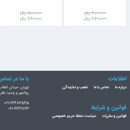
3٬000٬000 ریال
11٬000٬000 ریال
2٬700٬000 ریال
9٬900٬000 ریال
اطلاعات
با ما در تما
درباره ما
تماس با ما
شعب و نمایندگی
تهران، میدان انقلاب
روانمهر و وحید نظ
021-66483545
قوانین و شرایط
021-66411173
قوانین و مقررات
سیاست حفظ حریم خصوصی