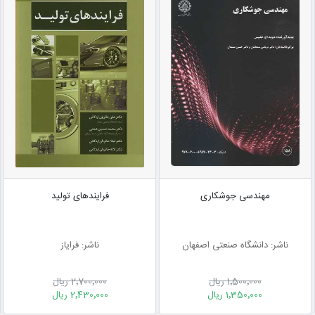
مهندسی جوشکاری
فرایندهای تولید
ناشر: دانشگاه صنعتی اصفهان
ناشر: فرایاز
1٬500٬000 ریال
2٬700٬000 ریال
1٬350٬000 ریال
2٬430٬000 ریال