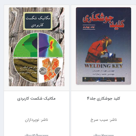
کلید جوشکاری جلد4
مکانیک شکست کاربردی
ناشر: سیب سرخ
ناشر: نوپردازان
700٬000 ریال
3٬900٬000 ریال