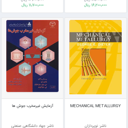
16٬200٬000 ریال
11٬700٬000 ریال
MECHANICAL METALLURGY
آزمایش غیرمخرب جوش ها
ناشر: نوپردازان
ناشر: جهاد دانشگاهی صنعتی