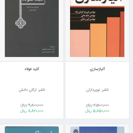
آلیاژسازی
کلید فولاد
ناشر: نوپردازان
ناشر: ارکان دانش
6٬500٬000 ریال
9٬800٬000 ریال
5٬850٬000 ریال
8٬820٬000 ریال