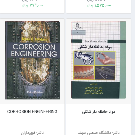
1٬575٬000 ریال
774٬000 ریال
مواد حافظه دار شکلی
CORROSION ENGINEERING
ناشر: دانشگاه صنعتی سهند
ناشر: نوپردازان