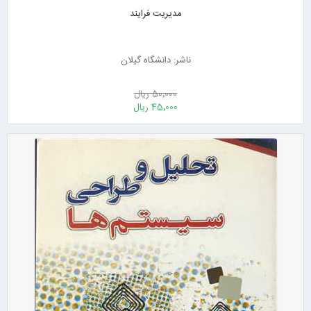
مدیریت فرایند
ناشر: دانشگاه گیلان
50٬000 ریال
45٬000 ریال