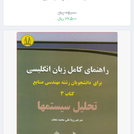
25٬000 ریال
22٬500 ریال