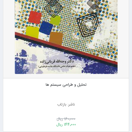
تحلیل و طراحی سیستم ها
ناشر: بازتاب
160٬000 ریال
144٬000 ریال