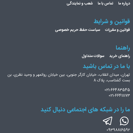
درباره ما
تماس با ما
شعب و نمایندگی
قوانین و شرایط
قوانین و مقررات
سیاست حفظ حریم خصوصی
راهنما
راهنمای خرید
سوالات متداول
با ما در تماس باشید
تهران، میدان انقلاب، خیابان کارگر جنوبی، بین خیابان روانمهر و وحید نظری، بن
بست گشتاسب، پلاک 8
021-66483545
021-66411173
ما را در شبکه های اجتماعی دنبال کنید
09398816592