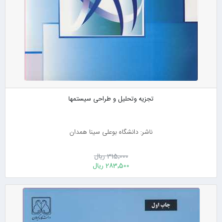
تجزیه وتحلیل و طراحی سیستمها
ناشر: دانشگاه بوعلی سینا همدان
315٬000 ریال
283٬500 ریال