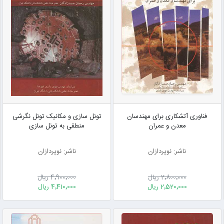
فناوری آتشکاری برای مهندسان
تونل سازی و مکانیک تونل نگرشی
معدن و عمران
منطقی به تونل سازی
ناشر: نوپردازان
ناشر: نوپردازان
2٬800٬000 ریال
4٬900٬000 ریال
2٬520٬000 ریال
4٬410٬000 ریال