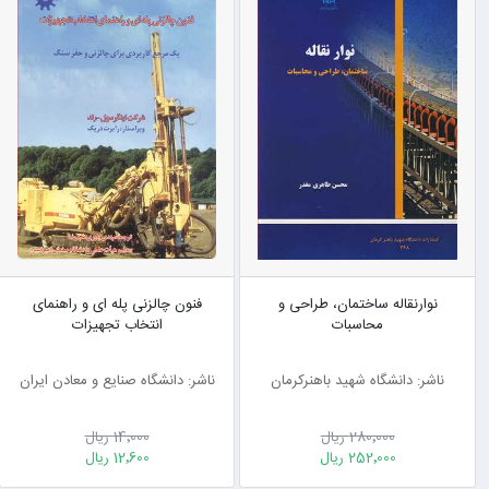
نوارنقاله ساختمان، طراحی و
فنون چالزنی پله ای و راهنمای
محاسبات
انتخاب تجهیزات
ناشر: دانشگاه شهید باهنرکرمان
ناشر: دانشگاه صنایع و معادن ایران
280٬000 ریال
14٬000 ریال
252٬000 ریال
12٬600 ریال