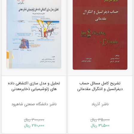
تشریح کامل مسائل حساب
تحلیل و مدل سازی اکتشافی داده
دیفرانسیل و انتگرال مقدماتی
های ژئوشیمیایی ذخایرمعدنی
ناشر: آذرباد
ناشر: دانشگاه صنعتی شاهرود
35٬000 ریال
300٬000 ریال
31٬500 ریال
270٬000 ریال