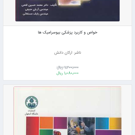
خواص و کاربرد پزشکی بیوسرامیک ها
ناشر: ارکان دانش
1٬200٬000 ریال
1٬080٬000 ریال