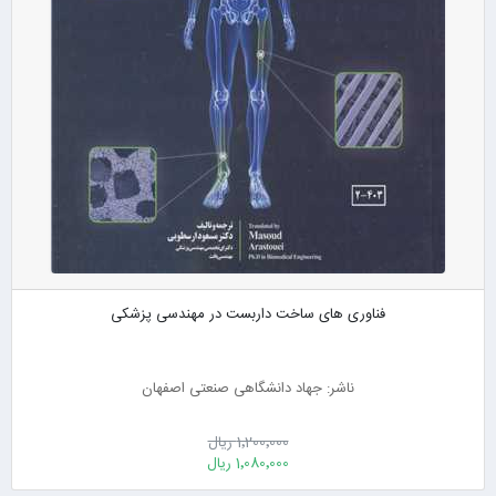
فناوری های ساخت داربست در مهندسی پزشکی
ناشر: جهاد دانشگاهی صنعتی اصفهان
1٬200٬000 ریال
1٬080٬000 ریال