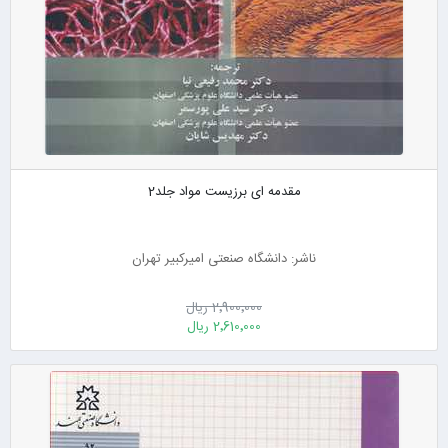
مقدمه ای برزیست مواد جلد2
ناشر: دانشگاه صنعتی امیرکبیر تهران
2٬900٬000 ریال
2٬610٬000 ریال