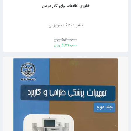
فناوری اطلاعات برای کادر درمان
ناشر: دانشگاه خوارزمی
5٬300٬000 ریال
4٬770٬000 ریال