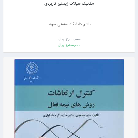
مکانیک سیالات زیستی کاربردی
ناشر: دانشگاه صنعتی سهند
2٬000٬000 ریال
1٬800٬000 ریال