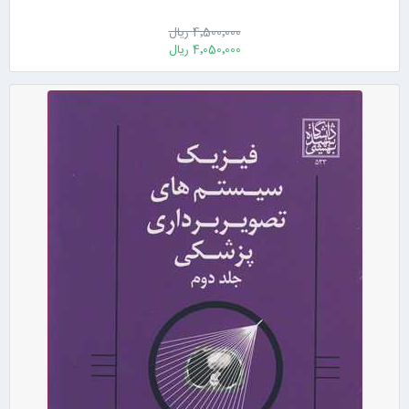
4٬500٬000 ریال
4٬050٬000 ریال