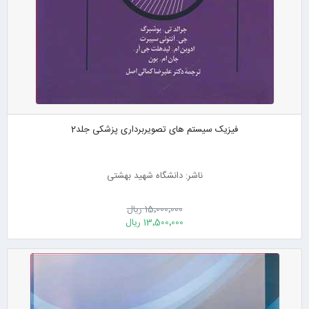
فیزیک سیستم های تصویربرداری پزشکی جلد2
ناشر: دانشگاه شهید بهشتی
15٬000٬000 ریال
13٬500٬000 ریال