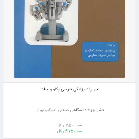
تجهیزات پزشکی طراحی وکاربرد جلد2
ناشر: جهاد دانشگاهی صنعتی امیرکبیرتهران
7٬500٬000 ریال
6٬750٬000 ریال