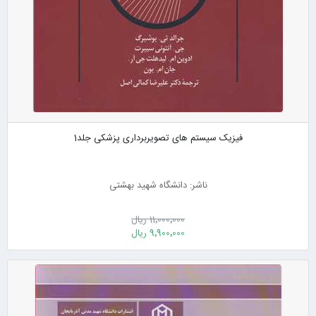
فیزیک سیستم های تصویربرداری پزشکی جلد1
ناشر: دانشگاه شهید بهشتی
11٬000٬000 ریال
9٬900٬000 ریال