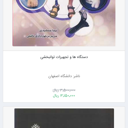
دستگاه ها و تجهیزات توانبخشی
ناشر: دانشگاه اصفهان
3٬500٬000 ریال
3٬150٬000 ریال