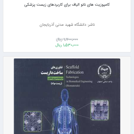
کامپوزیت های نانو الیاف برای کاربردهای زیست پزشکی
ناشر: دانشگاه شهید مدنی آذربایجان
1٬700٬000 ریال
1٬530٬000 ریال