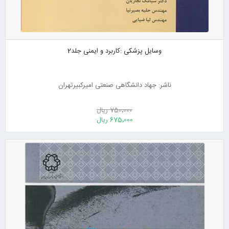
وسایل پزشکی :کاربرد و ایمنی جلد2
ناشر: جهاد دانشگاهی صنعتی امیرکبیرتهران
750٬000 ریال
675٬000 ریال