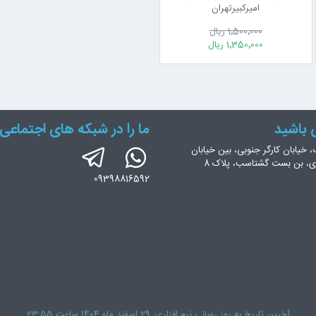
امیرکبیرتهران
1٬500٬000 ریال
1٬350٬000 ریال
س باشید
ما را در شبکه های اجتماعی 
، خیابان کارگر جنوبی، بین خیابان
ری، بن بست گشتاسب، پلاک 8
09398816592
آخرین تاریخ به روز رسانی نرم افزاری: 29 اسفند ماه 1404 ساعت 23:55