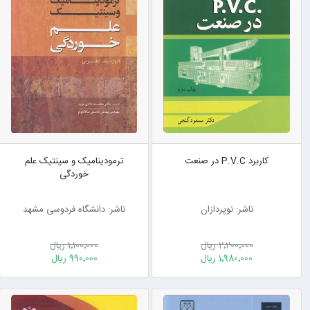
کاربرد P.V.C در صنعت
ترمودینامیک و سینتیک علم
خوردگی
ناشر: نوپردازان
ناشر: دانشگاه فردوسی مشهد
2٬200٬000 ریال
1٬100٬000 ریال
1٬980٬000 ریال
990٬000 ریال