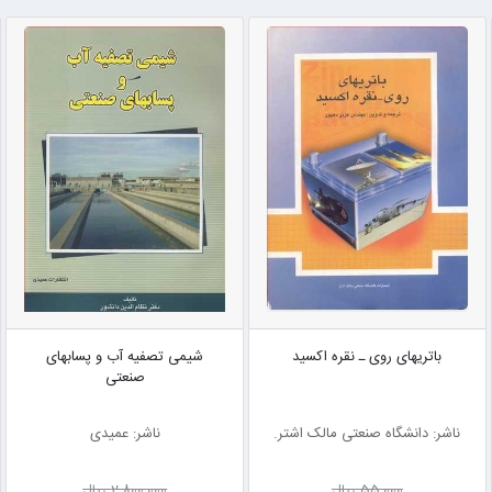
باتریهای روی ـ نقره اکسید
شیمی تصفیه آب و پسابهای
صنعتی
ناشر: دانشگاه صنعتی مالک اشتر.
ناشر: عمیدی
55٬000 ریال
2٬800٬000 ریال