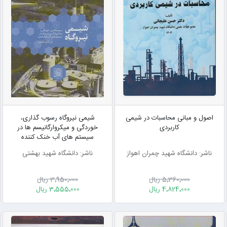
اصول و مبانی محاسبات در شیمی
شیمی نیروگاه رسوب گذاری،
کاربردی
خوردگی و میکروارگانیسم ها در
سیستم های آب خنک کننده
ناشر: دانشگاه شهید چمران اهواز
ناشر: دانشگاه شهید بهشتی
5٬360٬000 ریال
3٬950٬000 ریال
4٬824٬000 ریال
3٬555٬000 ریال