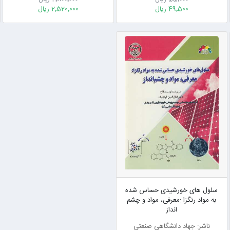
49٬500 ریال
2٬520٬000 ریال
سلول های خورشیدی حساس شده
به مواد رنگزا :معرفی، مواد و چشم
انداز
ناشر: جهاد دانشگاهی صنعتی