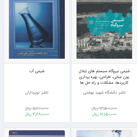
شیمی نیروگاه سیستم های تبادل
شیمی آب
یون مبانی، طراحی، بهره برداری
کاربردها، مشکلات و راه حل ها
ناشر: دانشگاه شهید بهشتی
ناشر: نوپردازان
13٬500٬000 ریال
5٬200٬000 ریال
12٬150٬000 ریال
4٬680٬000 ریال