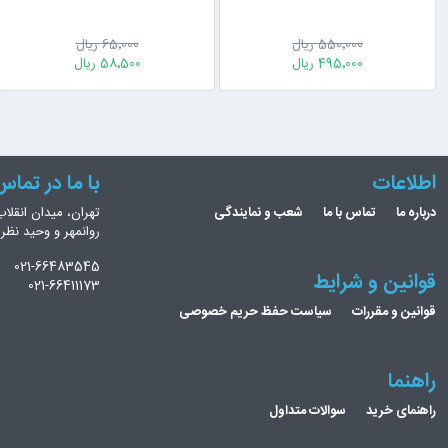
550٬000 ریال
65٬000 ریال
495٬000 ریال
58٬500 ریال
اطلاعات
با ما در تما
درباره ما
تماس با ما
شعب و نمایندگی
تهران، میدان انقلاب
روانمهر و وحید نظ
021-66483545
قوانین و شرایط
021-66411173
قوانین و مقررات
سیاست حفظ حریم خصوصی
راهنما
راهنمای خرید
سوالات متداول