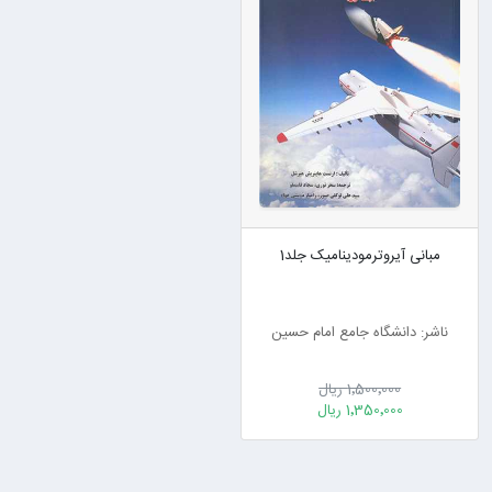
مبانی آیروترمودینامیک جلد1
ناشر: دانشگاه جامع امام حسین
1٬500٬000 ریال
1٬350٬000 ریال