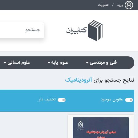
ورود
/
عضویت
فنی و مهندسی
علوم پایه
علوم انسانی
نتایج جستجو برای
آئرودینامیک
عناوین موجود
تخفیف دار