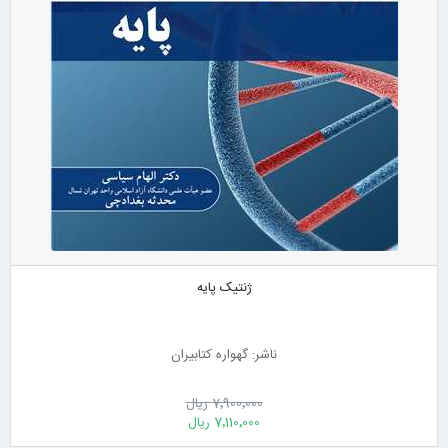
ژنتیک پایه
ناشر: گهواره کتابیران
7٬900٬000 ریال
7٬110٬000 ریال