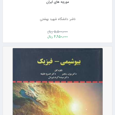
مورچه های ایران
ناشر: دانشگاه شهید بهشتی
5٬500٬000 ریال
4٬950٬000 ریال