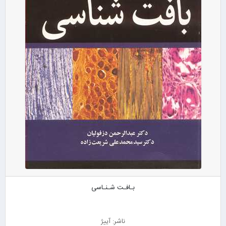
بـافـت شـنـاسی
ناشر: آییژ