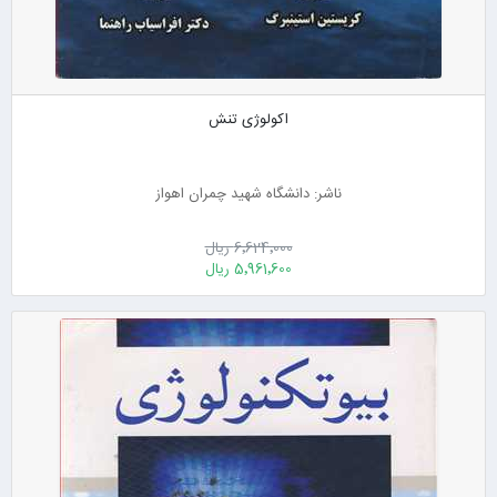
اکولوژی تنش
ناشر: دانشگاه شهید چمران اهواز
6٬624٬000 ریال
5٬961٬600 ریال