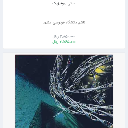
مبانی بیوفیزیک
ناشر: دانشگاه فردوسی مشهد
2٬850٬000 ریال
2٬565٬000 ریال