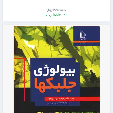
6٬500٬000 ریال
5٬850٬000 ریال