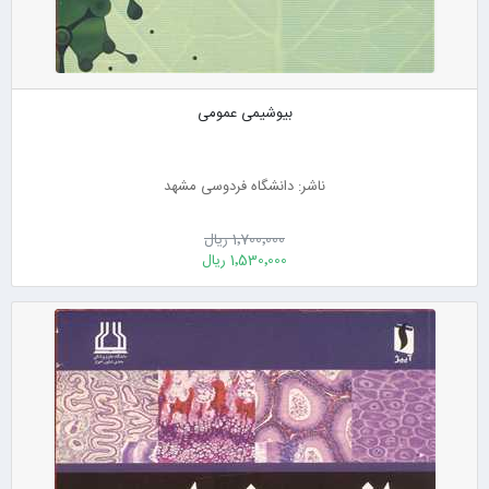
بیوشیمی عمومی
ناشر: دانشگاه فردوسی مشهد
1٬700٬000 ریال
1٬530٬000 ریال