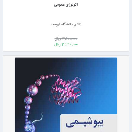
اکولوژی عمومی
ناشر: دانشگاه ارومیه
3٬600٬000 ریال
3٬240٬000 ریال