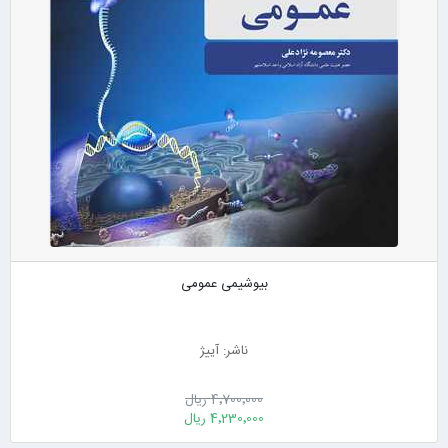
بیوشیمی عمومی
ناشر: آییژ
4٬700٬000 ریال
4٬230٬000 ریال