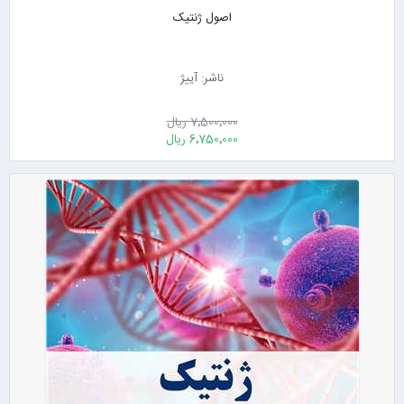
اصول ژنتیک
ناشر: آییژ
7٬500٬000 ریال
6٬750٬000 ریال