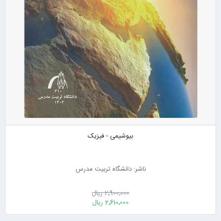
بیوشیمی - فیزیک
ناشر: دانشگاه تربیت مدرس
2٬900٬000 ریال
2٬610٬000 ریال