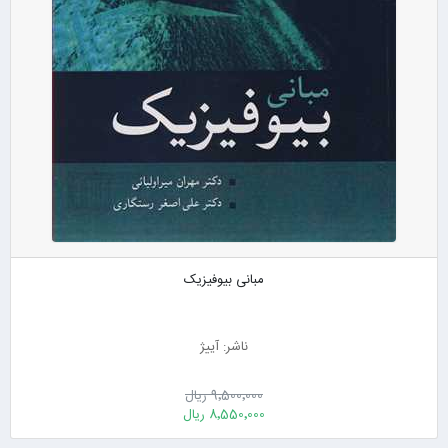
مبانی بیوفیزیک
ناشر: آییژ
9٬500٬000 ریال
8٬550٬000 ریال