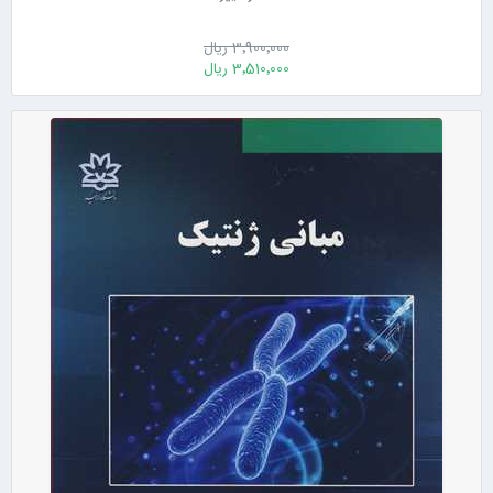
3٬900٬000 ریال
3٬510٬000 ریال