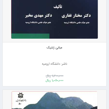
مبانی ژنتیک
ناشر: دانشگاه ارومیه
1٬200٬000 ریال
1٬080٬000 ریال