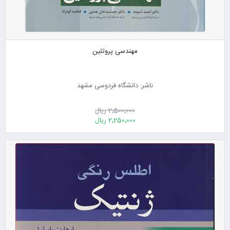
مهندسی پروتئین
ناشر: دانشگاه فردوسی مشهد
2٬500٬000 ریال
2٬250٬000 ریال