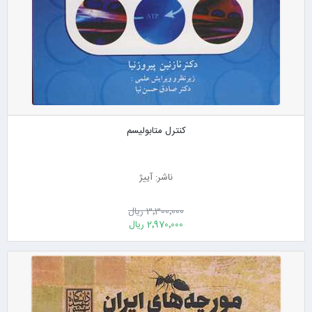
کنترل متابولیسم
ناشر: آییژ
3٬300٬000 ریال
2٬970٬000 ریال