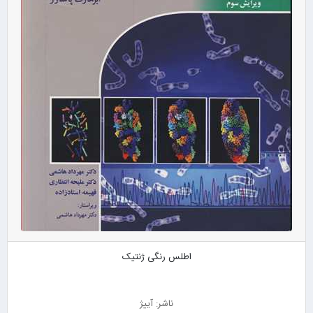
اطلس رنگی ژنتیک
ناشر: آییژ