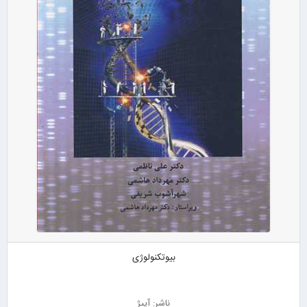
بیوتکنولوژی
ناشر: آییژ