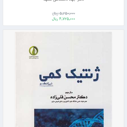
5٬250٬000 ریال
4٬725٬000 ریال