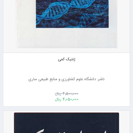
ژنتیک کمی
ناشر: دانشگاه علوم کشاورزی و منابع طبیعی ساری
4٬500٬000 ریال
4٬050٬000 ریال