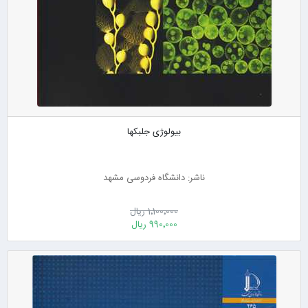
بیولوژی جلبکها
ناشر: دانشگاه فردوسی مشهد
1٬100٬000 ریال
990٬000 ریال