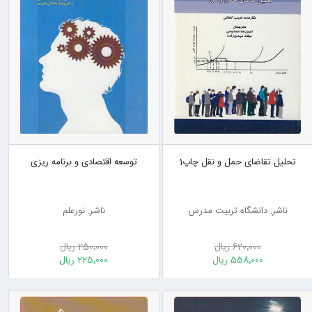
تحلیل تقاضای حمل و نقل چاپ1
توسعه اقتصادی و برنامه ریزی
ناشر: دانشگاه تربیت مدرس
ناشر: نورعلم
620٬000 ریال
250٬000 ریال
558٬000 ریال
225٬000 ریال