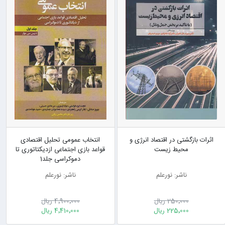
اثرات بازگشتی در اقتصاد انرژی و
انتخاب عمومی تحلیل اقتصادی
محیط زیست
قواعد بازی اجتماعی ازدیکتاتوری تا
دموکراسی جلد1
ناشر: نورعلم
ناشر: نورعلم
250٬000 ریال
4٬900٬000 ریال
225٬000 ریال
4٬410٬000 ریال