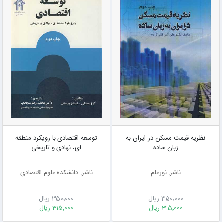
نظریه قیمت مسکن در ایران به
توسعه اقتصادی با رویکرد منطقه
زبان ساده
ای، نهادی و تاریخی
ناشر: نورعلم
ناشر: دانشکده علوم اقتصادی
350٬000 ریال
350٬000 ریال
315٬000 ریال
315٬000 ریال