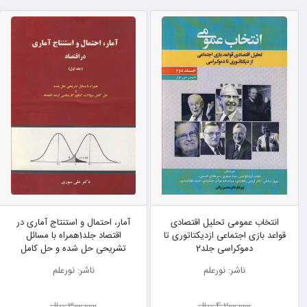
انتخاب عمومی تحلیل اقتصادی
آمار، احتمال و استنتاج آماری در
قواعد بازی اجتماعی ازدیکتاتوری تا
اقتصاد جلد1همراه با مسائل
دموکراسی جلد2
تشریحی حل شده و حل کامل
سوالات کنکور کارشناسی ارشد
ناشر: نورعلم
ناشر: نورعلم
اقتصاد
4٬200٬000 ریال
300٬000 ریال