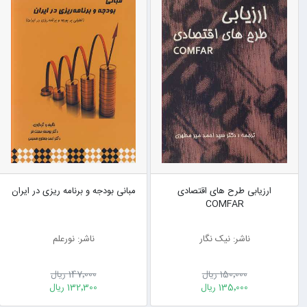
ارزیابی طرح های اقتصادی
مبانی بودجه و برنامه ریزی در ایران
COMFAR
ناشر: نیک نگار
ناشر: نورعلم
150٬000 ریال
147٬000 ریال
135٬000 ریال
132٬300 ریال