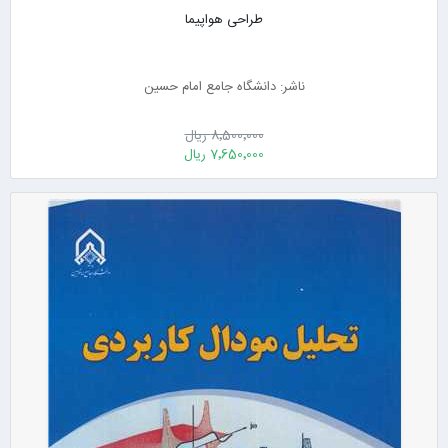
طراحی هواپیما
ناشر: دانشگاه جامع امام حسین
8٬500٬000 ریال
7٬650٬000 ریال