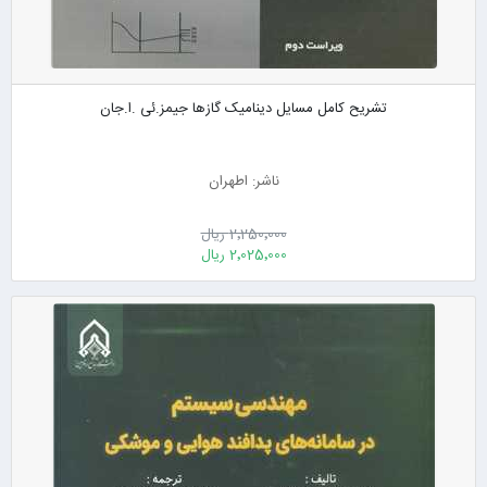
تشریح کامل مسایل دینامیک گازها جیمز.ئی .ا.جان
ناشر: اطهران
2٬250٬000 ریال
2٬025٬000 ریال