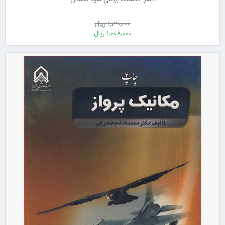
1٬120٬000 ریال
1٬008٬000 ریال