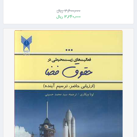
3٬600٬000 ریال
3٬240٬000 ریال