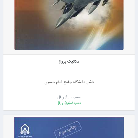
مکانیک پرواز
ناشر: دانشگاه جامع امام حسین
6٬200٬000 ریال
5٬580٬000 ریال