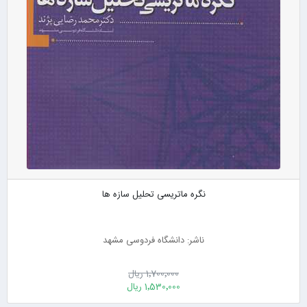
نگره ماتریسی تحلیل سازه ها
ناشر: دانشگاه فردوسی مشهد
1٬700٬000 ریال
1٬530٬000 ریال