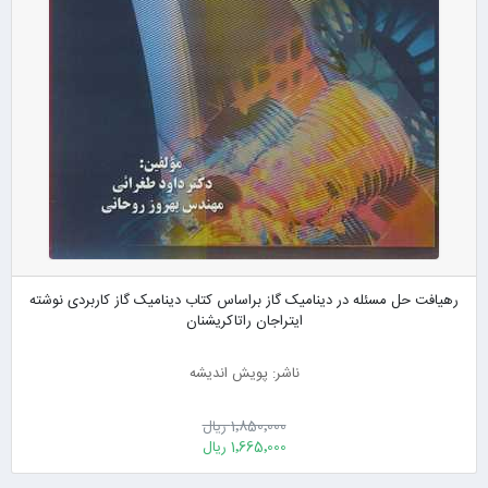
رهیافت حل مسئله در دینامیک گاز براساس کتاب دینامیک گاز کاربردی نوشته
ایتراجان راتاکریشنان
ناشر: پویش اندیشه
1٬850٬000 ریال
1٬665٬000 ریال