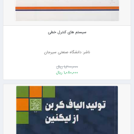
سیستم های کنترل خطی
ناشر: دانشگاه صنعتی سیرجان
1٬200٬000 ریال
1٬080٬000 ریال