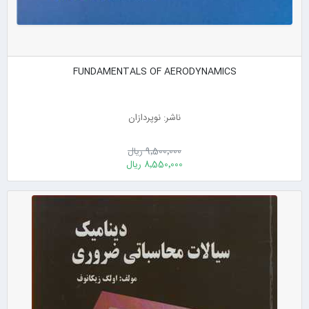
FUNDAMENTALS OF AERODYNAMICS
ناشر: نوپردازان
9٬500٬000 ریال
8٬550٬000 ریال