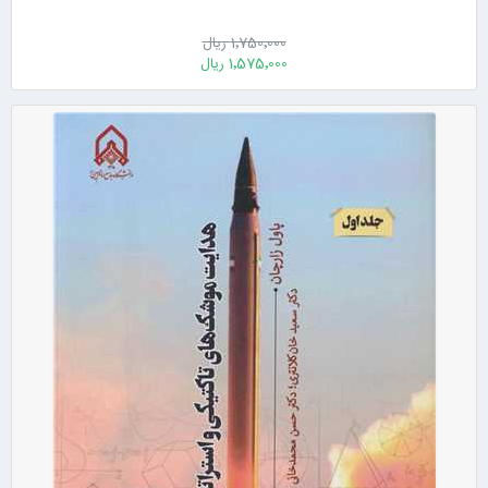
1٬750٬000 ریال
1٬575٬000 ریال