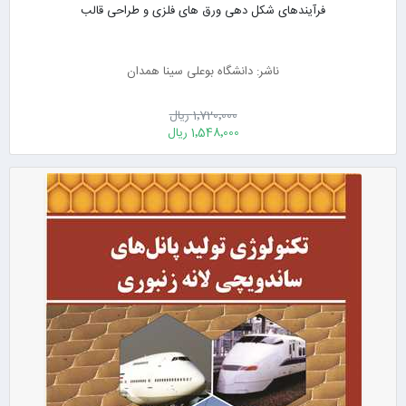
فرآیندهای شکل دهی ورق های فلزی و طراحی قالب
ناشر: دانشگاه بوعلی سینا همدان
1٬720٬000 ریال
1٬548٬000 ریال