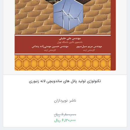
تکنولوژی تولید پانل های ساندویچی لانه زنبوری
ناشر: نوپردازان
6٬800٬000 ریال
6٬120٬000 ریال