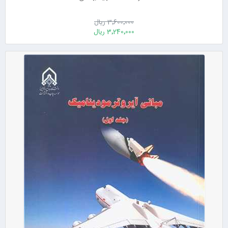
3٬600٬000 ریال
3٬240٬000 ریال