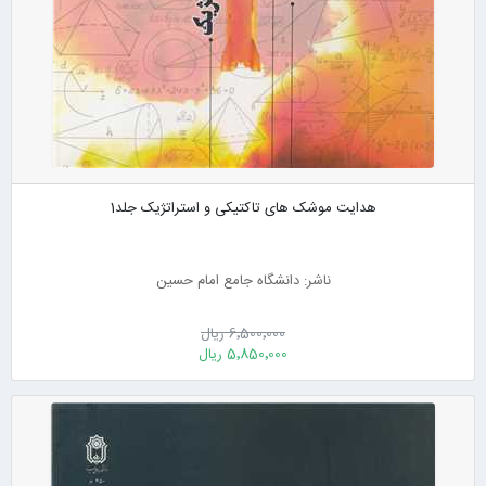
هدایت موشک های تاکتیکی و استراتژیک جلد1
ناشر: دانشگاه جامع امام حسین
6٬500٬000 ریال
5٬850٬000 ریال