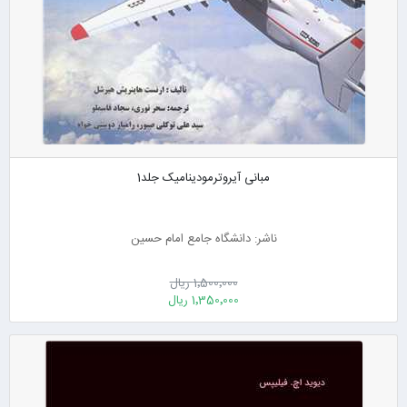
مبانی آیروترمودینامیک جلد1
ناشر: دانشگاه جامع امام حسین
1٬500٬000 ریال
1٬350٬000 ریال