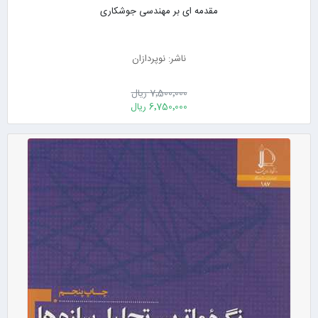
مقدمه ای بر مهندسی جوشکاری
ناشر: نوپردازان
7٬500٬000 ریال
6٬750٬000 ریال