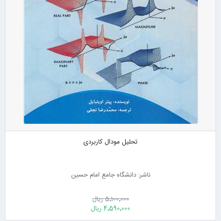
تحلیل مودال کاربردی
ناشر: دانشگاه جامع امام حسین
5٬100٬000 ریال
4٬590٬000 ریال