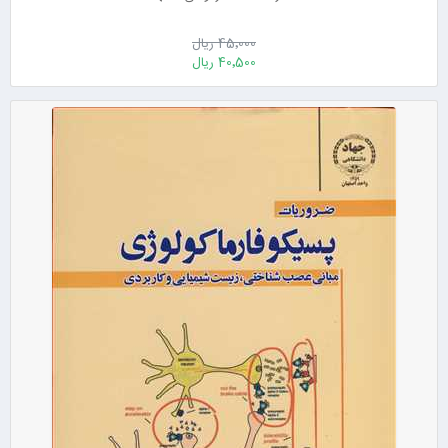
45٬000 ریال
40٬500 ریال