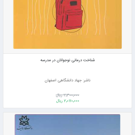
شناخت درمانی نوجوانان در مدرسه
ناشر: جهاد دانشگاهی اصفهان
2٬300٬000 ریال
2٬070٬000 ریال