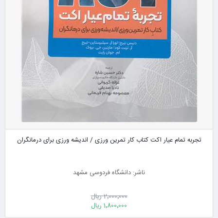
تجربه تمام عیار اکت کتاب کار تمرین ورزی / اندیشه ورزی برای درمانگران
ناشر: دانشگاه فردوسی مشهد
2٬000٬000 ریال
1٬800٬000 ریال