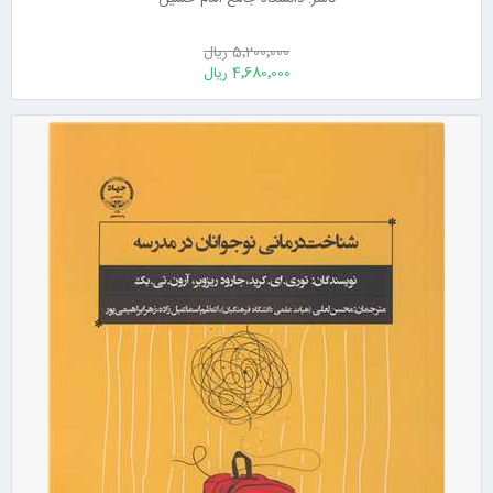
5٬200٬000 ریال
4٬680٬000 ریال