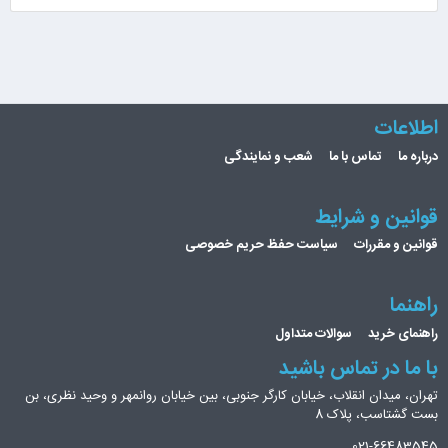
اطلاعات
درباره ما
تماس با ما
شعب و نمایندگی
قوانین و شرایط
قوانین و مقررات
سیاست حفظ حریم خصوصی
راهنما
راهنمای خرید
سوالات متداول
با ما در تماس باشید
تهران، میدان انقلاب، خیابان کارگر جنوبی، بین خیابان روانمهر و وحید نظری، بن
بست گشتاسب، پلاک 8
021-66483545