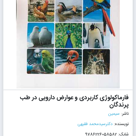
فارماکولوژی کاربردی و عوارض دارویی در طب
پرندگان
ناشر:
سیمین
نویسنده:
دکترسیدمحمد فقیهی
شابک: 9786226058582