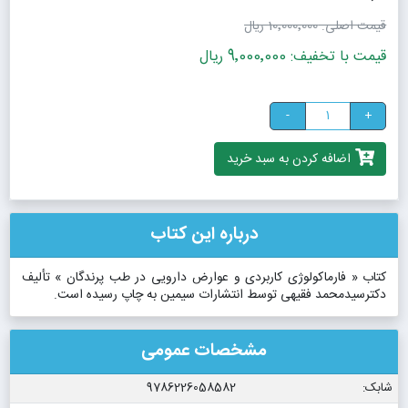
قیمت اصلی:
10٬000٬000 ریال
قیمت با تخفیف: 9٬000٬000 ریال
-
+
اضافه کردن به سبد خرید
درباره این کتاب
کتاب « فارماکولوژی کاربردی و عوارض دارویی در طب پرندگان » تألیف
دکترسیدمحمد فقیهی توسط انتشارات سیمین به چاپ رسیده است.
مشخصات عمومی
شابک:
9786226058582