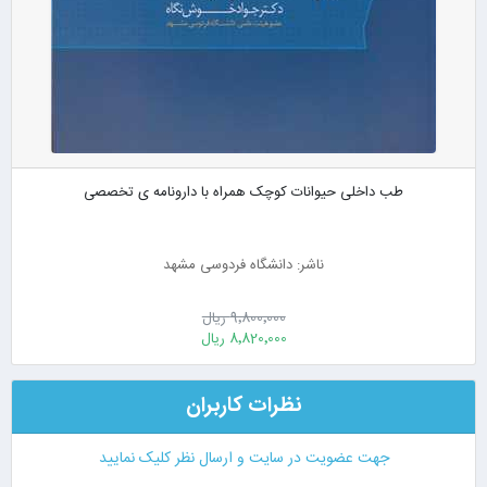
طب داخلی حیوانات کوچک همراه با دارونامه ی تخصصی
ناشر: دانشگاه فردوسی مشهد
9٬800٬000 ریال
8٬820٬000 ریال
نظرات کاربران
جهت عضویت در سایت و ارسال نظر کلیک نمایید