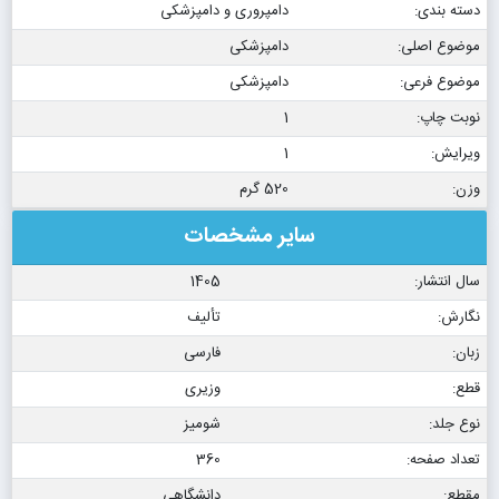
دسته بندی:
دامپروری و دامپزشکی
موضوع اصلی:
دامپزشکی
موضوع فرعی:
دامپزشکی
نوبت چاپ:
1
ویرایش:
1
وزن:
520 گرم
سایر مشخصات
سال انتشار:
1405
نگارش:
تألیف
زبان:
فارسی
قطع:
وزیری
نوع جلد:
شومیز
تعداد صفحه:
360
مقطع:
دانشگاهی