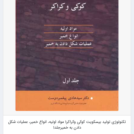
تکنولوژی تولید بیسکویت کوکی وکراکر1 مواد اولیه، انواع خمیر، عملیات شکل
دادن به خمیرجلد1