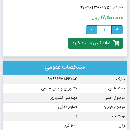
شابک: 9789643866754
17٬500٬000 ریال
-
+
اضافه کردن به سبد خرید
مشخصات عمومی
شابک:
9789643866754
دسته بندی:
کشاورزی و منابع طبیعی
موضوع اصلی:
مهندسی کشاورزی
موضوع فرعی:
صنایع غذایی
نوبت چاپ:
1
وزن:
1000 گرم