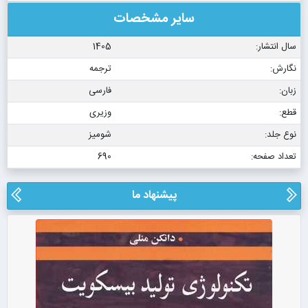
سایر مشخصات
سال انتشار:
1405
نگارش:
ترجمه
زبان:
فارسی
قطع:
وزیری
نوع جلد:
شومیز
تعداد صفحه:
690
پیشنهاد ما