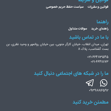
قوانین و مقررات
سیاست حفظ حریم خصوصی
راهنما
راهنمای خرید
سوالات متداول
با ما در تماس باشید
تهران، میدان انقلاب، خیابان کارگر جنوبی، بین خیابان روانمهر و وحید نظری، بن
بست گشتاسب، پلاک 8
021-66483545
021-66411173
ما را در شبکه های اجتماعی دنبال کنید
09398816592
مطمئن خرید کنید