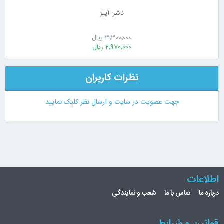
ناشر: آییژ
3٬300٬000 ریال
2٬970٬000 ریال
نظرات کاربران
جهت عضویت در سایت و ارسال نظر کلیک نمایید
اطلاعات
درباره ما
تماس با ما
شعب و نمایندگی
قوانین و شرایط