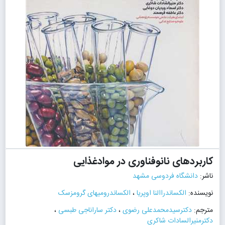
کاربردهای نانوفناوری در موادغذایی
ناشر:
دانشگاه فردوسی مشهد
نویسنده:
الکساندراالنا اوپریا
،
الکساندرومیهای گرومزسک
مترجم:
دکترسیدمحمدعلی رضوی
،
دکتر ساراناجی طبسی
،
دکترمنیرالسادات شاکری