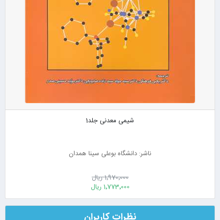
شیمی معدنی جلد1
ناشر: دانشگاه بوعلی سینا همدان
1٬970٬000 ریال
1٬773٬000 ریال
نظرات کاربران