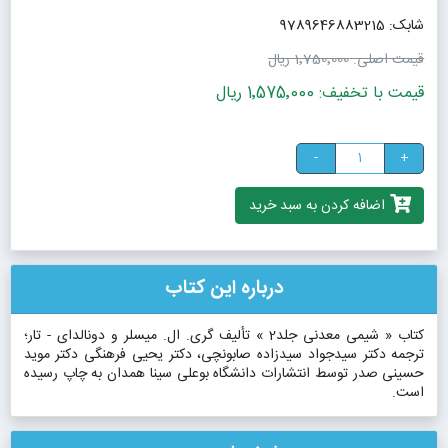
شابک: 9789646883215
قیمت اصلی:
1٬750٬000 ریال
قیمت با تخفیف: 1٬575٬000 ریال
-
+
اضافه کردن به سبد خرید
درباره این کتاب
کتاب « شیمی معدنی جلد2 » تألیف گری. ال. میسلر و دونالدای - تار؛
ترجمه دکتر سیدجواد سیدزاده صابونچی، دکتر یحیی فرهنگی دکتر موید
حسینی صدر توسط انتشارات دانشگاه بوعلی سینا همدان به چاپ رسیده
است.