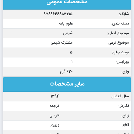
مشخصات عمومی
شابک:
9789646883215
دسته بندی:
علوم پایه
موضوع اصلی:
شیمی
موضوع فرعی:
مشترک شیمی
نوبت چاپ:
5
ویرایش:
1
وزن:
620 گرم
سایر مشخصات
سال انتشار:
1394
نگارش:
ترجمه
زبان:
فارسی
قطع:
وزیری