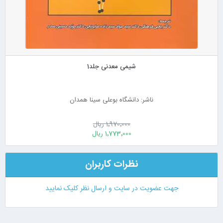
شیمی معدنی جلد1
ناشر: دانشگاه بوعلی سینا همدان
1٬970٬000 ریال
1٬773٬000 ریال
نظرات کاربران
جهت عضویت در سایت و ارسال نظر کلیک نمایید