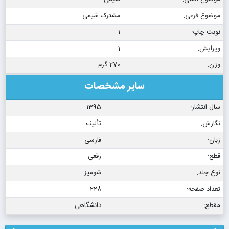
موضوع فرعی:
مشترک شیمی
نوبت چاپ:
1
ویرایش:
1
وزن:
270 گرم
سایر مشخصات
سال انتشار:
1395
نگارش:
تألیف
زبان:
فارسی
قطع:
رقعی
نوع جلد:
شومیز
تعداد صفحه:
228
مقطع:
دانشگاهی