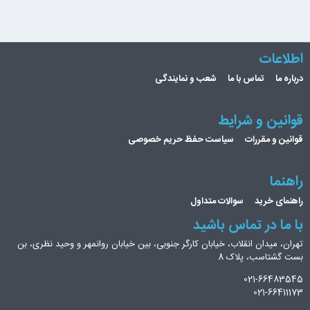
اطلاعات
درباره ما
تماس با ما
شعب و نمایندگی
قوانین و شرایط
قوانین و مقررات
سیاست حفظ حریم خصوصی
راهنما
راهنمای خرید
سوالات متداول
با ما در تماس باشید
تهران، میدان انقلاب، خیابان کارگر جنوبی، بین خیابان روانمهر و وحید نظری، بن
بست گشتاسب، پلاک 8
021-66483545
021-66411173