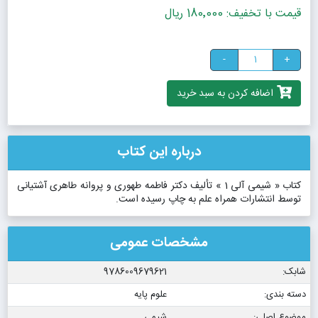
قیمت با تخفیف: 180٬000 ریال
-
+
اضافه کردن به سبد خرید
درباره این کتاب
کتاب « شیمی آلی 1 » تألیف دکتر فاطمه طهوری و پروانه طاهری آشتیانی
توسط انتشارات همراه علم به چاپ رسیده است.
مشخصات عمومی
شابک:
9786009679621
دسته بندی:
علوم پایه
موضوع اصلی:
شیمی