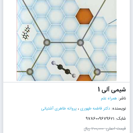
شیمی آلی 1
ناشر:
همراه علم
نویسنده:
دکتر فاطمه طهوری
،
پروانه طاهری آشتیانی
شابک: 9786009679621
قیمت اصلی:
200٬000 ریال