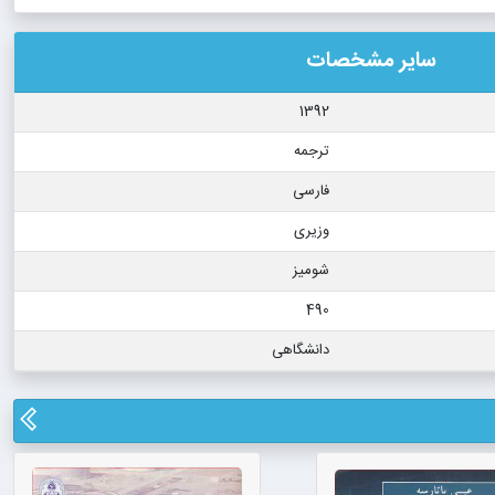
سایر مشخصات
1392
ترجمه
فارسی
وزیری
شومیز
490
دانشگاهی