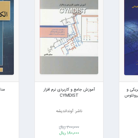
ریکی و
آموزش جامع و کاربردی نرم افزار
مدا
پروتئوس
CYMDIST
ناشر: آونداندیشه
200٬000 ریال
180٬000 ریال