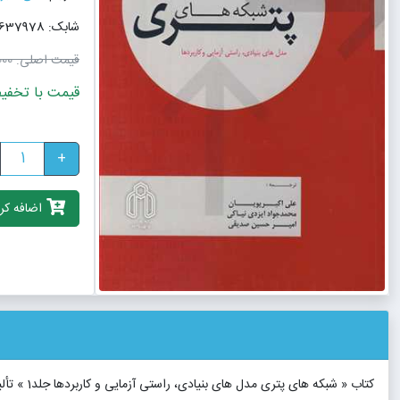
شابک: 9789647637978
قیمت اصلی:
٬000
قیمت با تخفیف: 7٬380٬000
+
اضافه کرد
کتاب « شبکه های پتری مدل های بنیادی، راستی آزمایی و کاربردها جلد1 » تألیف میشل دیاز؛ ترجمه علی اکبر پویان، محمدجواد ایزدی نیاکی و امیرحسین صدیقی توسط انتشارات دانشگاه صنعتی شاهرود به چاپ رسیده است.