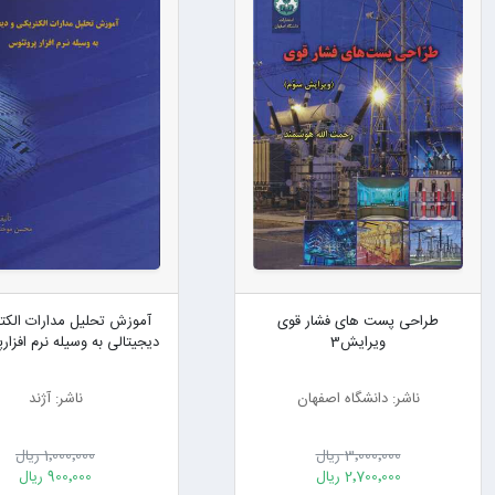
طراحی پست های فشار قوی
آموزش تحلیل مدارات الکت
ویرایش3
دیجیتالی به وسیله نرم افزار
ناشر: دانشگاه اصفهان
ناشر: آژند
3٬000٬000 ریال
1٬000٬000 ریال
2٬700٬000 ریال
900٬000 ریال