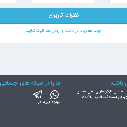
نظرات کاربران
جهت عضویت در سایت و ارسال نظر کلیک نمایید
س باشید
ما را در شبکه های اجتماعی 
، خیابان کارگر جنوبی، بین خیابان
ری، بن بست گشتاسب، پلاک 8
09398816592