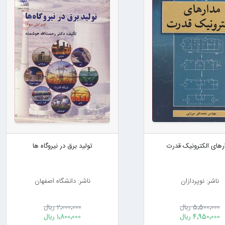
رهای الکترونیک قدرت
تولید برق در نیروگاه ها
ناشر: نوپردازان
ناشر: دانشگاه اصفهان
5٬500٬000 ریال
2٬000٬000 ریال
4٬950٬000 ریال
1٬800٬000 ریال