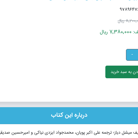
8٬200 ریال
 ریال
-
ن به سبد خرید
درباره این کتاب