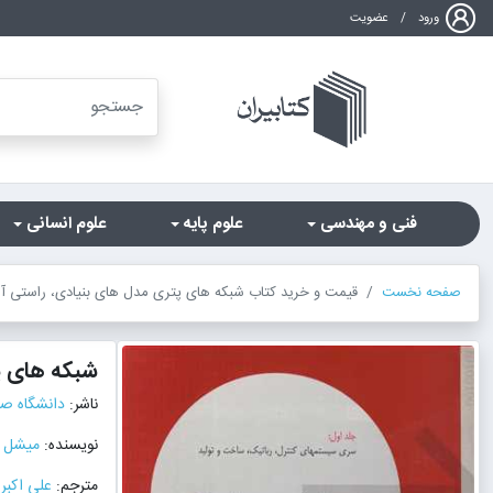
ورود
/
عضویت
فنی و مهندسی
علوم پایه
علوم انسانی
صفحه نخست
قیمت و خرید کتاب شبکه های پتری مدل های بنیادی، راستی آزمایی و کاربردها جلد1 اثر میشل دیاز با ترج
شبکه های پت
ناشر:
دانشگاه صن
نویسنده:
میشل د
مترجم:
علی اکبر 