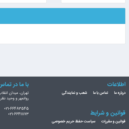
اطلاعات
با ما در تما
درباره ما
تماس با ما
شعب و نمایندگی
تهران، میدان انقلاب
روانمهر و وحید نظ
021-66483545
قوانین و شرایط
021-66411173
قوانین و مقررات
سیاست حفظ حریم خصوصی