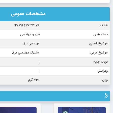
مشخصات عمومی
شابک:
9789647637978
دسته بندی:
فنی و مهندسی
موضوع اصلی:
مهندسی برق
موضوع فرعی:
مشترک مهندسی برق
نوبت چاپ:
1
ویرایش:
1
وزن:
730 گرم