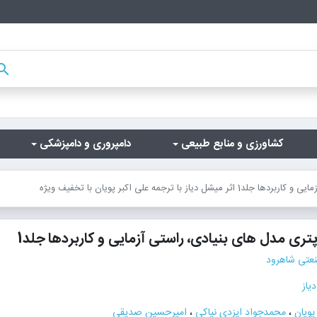
arch
کشاورزی و منابع طبیعی
دامپروری و دامپزشکی
مه علی اکبر پویان با تخفیف ویژه
ری مدل های بنیادی، راستی آزمایی و کاربردها جلد1
عتی شاهرود
یاز
پویان
،
محمدجواد ایزدی نیاکی
،
امیرحسین صدیقی