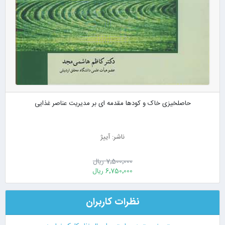
حاصلخیزی خاک و کودها مقدمه ای بر مدیریت عناصر غذایی
ناشر: آییژ
7٬500٬000 ریال
6٬750٬000 ریال
نظرات کاربران