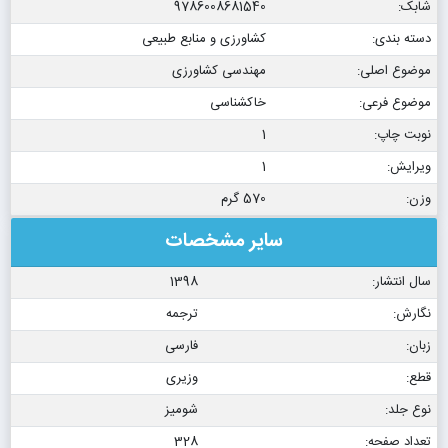
شابک:
9786008681540
دسته بندی:
کشاورزی و منابع طبیعی
موضوع اصلی:
مهندسی کشاورزی
موضوع فرعی:
خاکشناسی
نوبت چاپ:
1
ویرایش:
1
وزن:
570 گرم
سایر مشخصات
سال انتشار:
1398
نگارش:
ترجمه
زبان:
فارسی
قطع:
وزیری
نوع جلد:
شومیز
تعداد صفحه:
328