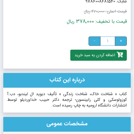
شابک: 9786008681540
قیمت اصلی:
420٬000 ریال
قیمت با تخفیف: 378٬000 ریال
-
+
اضافه کردن به سبد خرید
درباره این کتاب
کتاب « شناخت خاک، شناخت زندگی » تألیف دیوید ال لیندبو، دب.آ
کوزولوسکی و کلی رابینسون؛ ترجمه دکتر حبیب خداوردیلو توسط
انتشارات دانشگاه ارومیه به چاپ رسیده است.
مشخصات عمومی