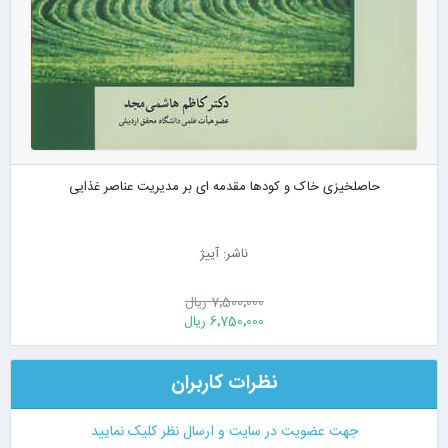
حاصلخیزی خاک و کودها مقدمه ای بر مدیریت عناصر غذایی
ناشر: آییژ
7٬500٬000 ریال
6٬750٬000 ریال
نظرات کاربران
جهت عضویت در سایت و ارسال نظر کلیک نمایید