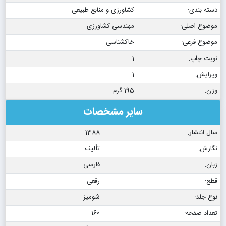
دسته بندی:
کشاورزی و منابع طبیعی
موضوع اصلی:
مهندسی کشاورزی
موضوع فرعی:
خاکشناسی
نوبت چاپ:
1
ویرایش:
1
وزن:
195 گرم
سایر مشخصات
سال انتشار:
1388
نگارش:
تألیف
زبان:
فارسی
قطع:
رقعی
نوع جلد:
شومیز
تعداد صفحه:
160