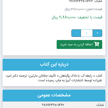
شابک: 9789649701462
قیمت اصلی:
3٬200٬000 ریال
قیمت با تخفیف: 2٬880٬000 ریال
-
+
اضافه کردن به سبد خرید
درباره این کتاب
کتاب « رابطه آب با خاک وگیاهان » تألیف جاناتان مارتین؛ ترجمه دکتر امید
علیزاده توسط انتشارات آییژ به چاپ رسیده است.
مشخصات عمومی
شابک:
9789649701462