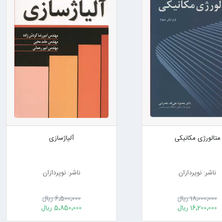
متالورژی مکانیکی
آلیاژسازی
ناشر: نوپردازان
ناشر: نوپردازان
18٬000٬000 ریال
6٬500٬000 ریال
16٬200٬000 ریال
5٬850٬000 ریال