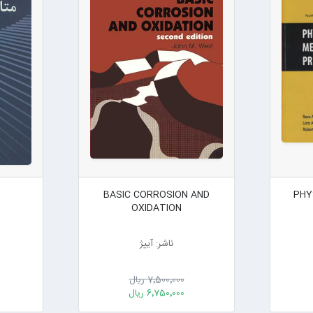
BASIC CORROSION AND
PHY
OXIDATION
ناشر: آییژ
7٬500٬000 ریال
6٬750٬000 ریال