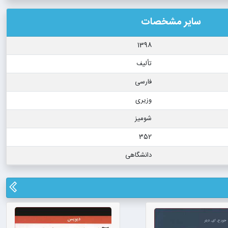
سایر مشخصات
1398
تألیف
فارسی
وزیری
شومیز
352
دانشگاهی