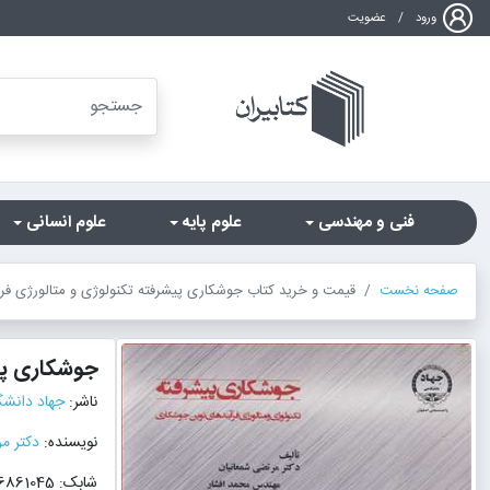
ورود
/
عضویت
فنی و مهندسی
علوم پایه
علوم انسانی
صفحه نخست
قیمت و خرید کتاب جوشکاری پیشرفته تکنولوژی و متالورژی فرآ
جوشکاری پی
ناشر:
جهاد دانش
نویسنده:
دکتر م
شابک: 9786226861045