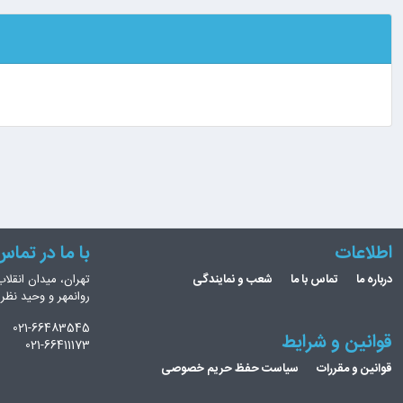
اطلاعات
با ما در تما
درباره ما
تماس با ما
شعب و نمایندگی
تهران، میدان انقلاب
روانمهر و وحید نظ
021-66483545
قوانین و شرایط
021-66411173
قوانین و مقررات
سیاست حفظ حریم خصوصی