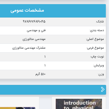
مشخصات عمومی
شابک:
9786226861045
دسته بندی:
فنی و مهندسی
موضوع اصلی:
مهندسی متالورژی
موضوع فرعی:
مشترک مهندسی متالورژی
نوبت چاپ:
1
ویرایش:
1
وزن:
510 گرم