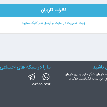
نظرات کاربران
جهت عضویت در سایت و ارسال نظر کلیک نمایید
س باشید
ما را در شبکه های اجتماعی 
، خیابان کارگر جنوبی، بین خیابان
ری، بن بست گشتاسب، پلاک 8
09398816592