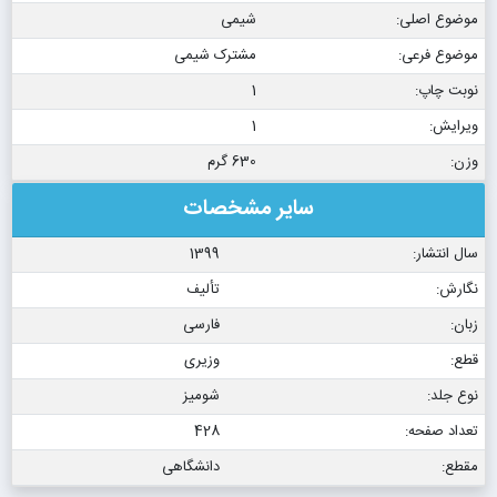
موضوع اصلی:
شیمی
موضوع فرعی:
مشترک شیمی
نوبت چاپ:
1
ویرایش:
1
وزن:
630 گرم
سایر مشخصات
سال انتشار:
1399
نگارش:
تألیف
زبان:
فارسی
قطع:
وزیری
نوع جلد:
شومیز
تعداد صفحه:
428
مقطع:
دانشگاهی