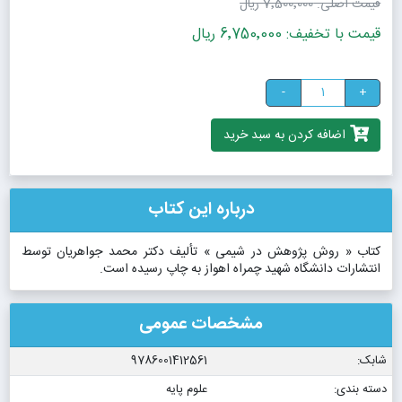
قیمت اصلی:
7٬500٬000 ریال
قیمت با تخفیف: 6٬750٬000 ریال
-
+
اضافه کردن به سبد خرید
درباره این کتاب
کتاب « روش پژوهش در شیمی » تألیف دکتر محمد جواهریان توسط
انتشارات دانشگاه شهید چمراه اهواز به چاپ رسیده است.
مشخصات عمومی
شابک:
9786001412561
دسته بندی:
علوم پایه