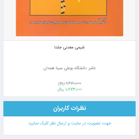
شیمی معدنی جلد1
ناشر: دانشگاه بوعلی سینا همدان
1٬970٬000 ریال
1٬773٬000 ریال
نظرات کاربران
جهت عضویت در سایت و ارسال نظر کلیک نمایید