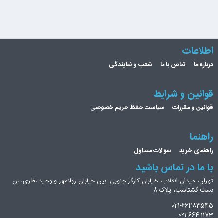
اطلاعات
درباره ما
تماس با ما
شعب و نمایندگی
قوانین و شرایط
قوانین و مقررات
سیاست حفظ حریم خصوصی
راهنما
راهنمای خرید
سوالات متداول
با ما در تماس باشید
تهران، میدان انقلاب، خیابان کارگر جنوبی، بین خیابان روانمهر و وحید نظری، بن
بست گشتاسب، پلاک 8
021-66483545
021-66411173