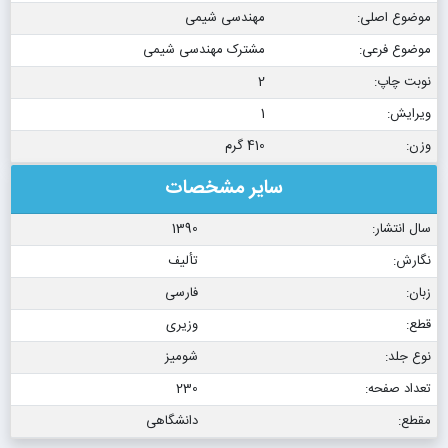
موضوع اصلی:
مهندسی شیمی
موضوع فرعی:
مشترک مهندسی شیمی
نوبت چاپ:
2
ویرایش:
1
وزن:
410 گرم
سایر مشخصات
سال انتشار:
1390
نگارش:
تألیف
زبان:
فارسی
قطع:
وزیری
نوع جلد:
شومیز
تعداد صفحه:
230
مقطع:
دانشگاهی