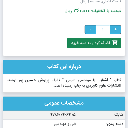
قیمت اصلی:
400٬000 ریال
قیمت با تخفیف: 360٬000 ریال
-
+
اضافه کردن به سبد خرید
درباره این کتاب
کتاب " آشنایی با مهندسی شیمی " تالیف پریوش حسین پور توسط
انتشارات علوم کاربردی به چاپ رسیده است.
مشخصات عمومی
شابک:
9786009269105
دسته بندی:
فنی و مهندسی