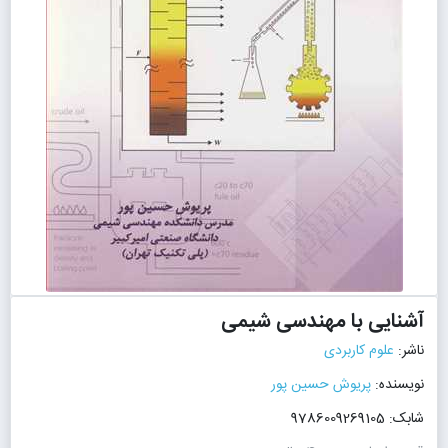
آشنایی با مهندسی شیمی
ناشر:
علوم کاربردی
نویسنده:
پریوش حسین پور
شابک: 9786009269105