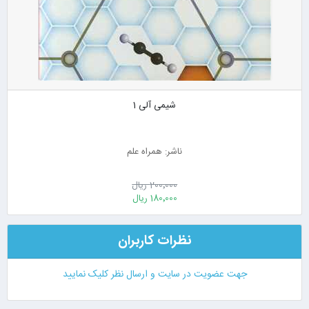
شیمی آلی 1
ناشر: همراه علم
200٬000 ریال
180٬000 ریال
نظرات کاربران
جهت عضویت در سایت و ارسال نظر کلیک نمایید