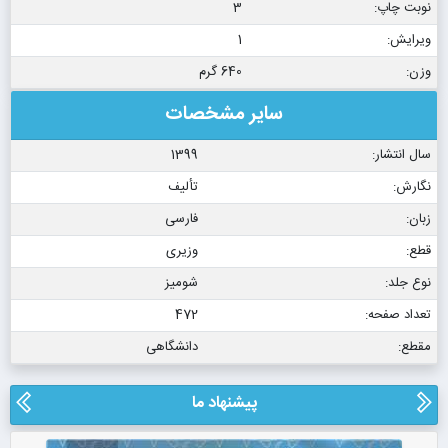
نوبت چاپ:
3
ویرایش:
1
وزن:
640 گرم
سایر مشخصات
سال انتشار:
1399
نگارش:
تألیف
زبان:
فارسی
قطع:
وزیری
نوع جلد:
شومیز
تعداد صفحه:
472
مقطع:
دانشگاهی
پیشنهاد ما