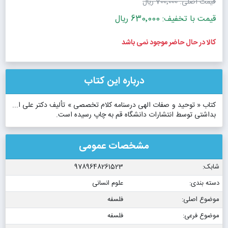
قیمت اصلی:
700٬000 ریال
قیمت با تخفیف: 630٬000 ریال
کالا در حال حاضر موجود نمی باشد
درباره این کتاب
کتاب « توحید و صفات الهی درسنامه کلام تخصصی » تألیف دکتر علی ا...
بداشتی توسط انتشارات دانشگاه قم به چاپ رسیده است.
مشخصات عمومی
شابک:
9789648261523
دسته بندی:
علوم انسانی
موضوع اصلی:
فلسفه
موضوع فرعی:
فلسفه