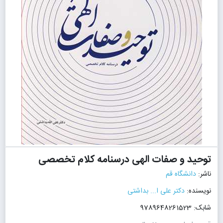
توحید و صفات الهی درسنامه کلام تخصصی
ناشر:
دانشگاه قم
نویسنده:
دکتر علی ا... بداشتی
شابک: 9789648261523