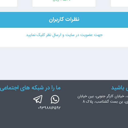
نظرات کاربران
جهت عضویت در سایت و ارسال نظر کلیک نمایید
س باشید
ما را در شبکه های اجتماعی 
، خیابان کارگر جنوبی، بین خیابان
ری، بن بست گشتاسب، پلاک 8
09398816592