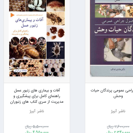
احی عمومی پرندگان حیات
آفات و بیماری های زنبور عسل
وحش
راهنمای کامل برای پیشگیری و
مدیریت از سری کتاب های زنبوران
عسل و زنبورداری
ناشر: آییژ
ناشر: آییژ
2٬600٬000 ریال
5٬500٬000 ریال
2٬340٬000 ریال
4٬950٬000 ریال