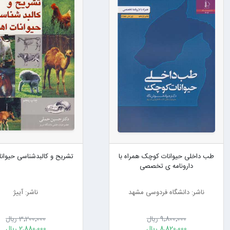
طب داخلی حیوانات کوچک همراه با
تشریح و کالبدشناسی حیوان
دارونامه ی تخصصی
ناشر: دانشگاه فردوسی مشهد
ناشر: آییژ
9٬800٬000 ریال
3٬200٬000 ریال
8٬820٬000 ریال
2٬880٬000 ریال