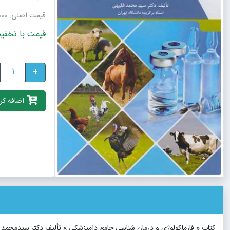
قیمت اصلی:
٬000
قیمت با تخفیف: 16٬200٬000
+
اضافه کرد
کتاب « فارماکولوژی و درمان شناسی جامع دامپزشکی » تألیف دکتر سیدمحمد