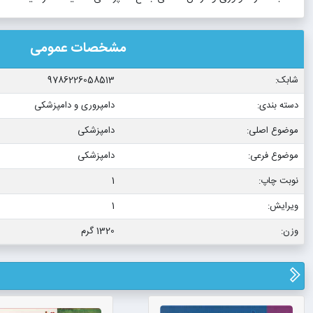
مشخصات عمومی
شابک:
9786226058513
دسته بندی:
دامپروری و دامپزشکی
موضوع اصلی:
دامپزشکی
موضوع فرعی:
دامپزشکی
نوبت چاپ:
1
ویرایش:
1
وزن:
1320 گرم