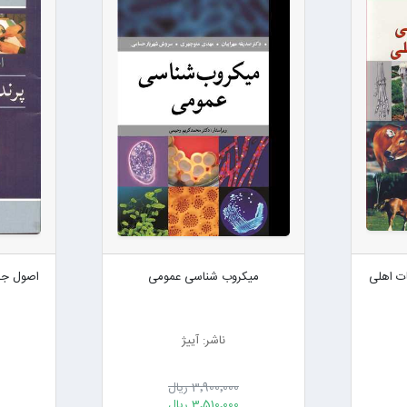
ات اهلی
میکروب شناسی عمومی
اصول جر
ناشر: آییژ
3٬900٬000 ریال
3٬510٬000 ریال