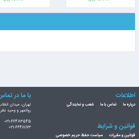
اطلاعات
با ما در تما
درباره ما
تماس با ما
شعب و نمایندگی
تهران، میدان انقلاب
روانمهر و وحید نظ
021-66483545
قوانین و شرایط
021-66411173
قوانین و مقررات
سیاست حفظ حریم خصوصی