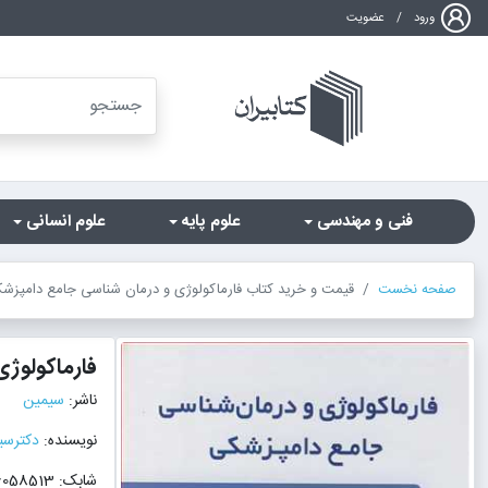
ورود
/
عضویت
فنی و مهندسی
علوم پایه
علوم انسانی
صفحه نخست
قیمت و خرید کتاب فارماکولوژی و درمان شناسی جامع دامپزشک
فارماکولوژ
ناشر:
سیمین
نویسنده:
دکترسی
شابک: 9786226058513