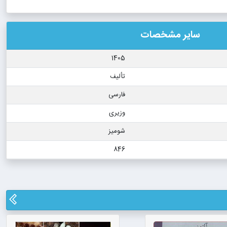
سایر مشخصات
1405
تألیف
فارسی
وزیری
شومیز
846