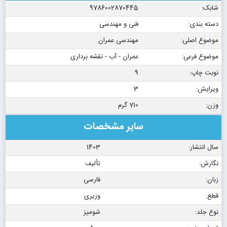
شابک:
9786002870445
دسته بندی:
فنی و مهندسی
موضوع اصلی:
مهندسی عمران
موضوع فرعی:
عمران - آب - نقشه برداری
نوبت چاپ:
9
ویرایش:
3
وزن:
710 گرم
سایر مشخصات
سال انتشار:
1403
نگارش:
تألیف
زبان:
فارسی
قطع:
وزیری
نوع جلد:
شومیز