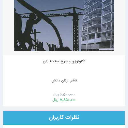
تکنولوژی و طرح اختلاط بتن
ناشر: ارکان دانش
6٬500٬000 ریال
5٬850٬000 ریال
نظرات کاربران