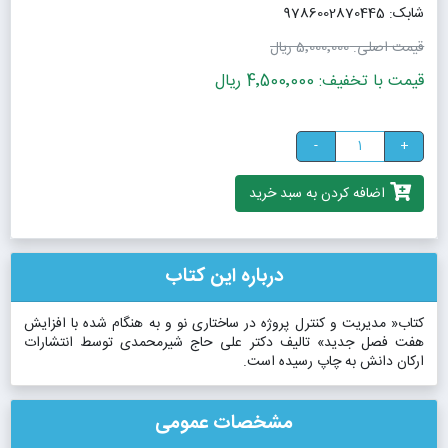
شابک: 9786002870445
قیمت اصلی:
5٬000٬000 ریال
قیمت با تخفیف: 4٬500٬000 ریال
-
+
اضافه کردن به سبد خرید
درباره این کتاب
کتاب« مدیریت و کنترل پروژه در ساختاری نو و به هنگام شده با افزایش
هفت فصل جدید» تالیف دکتر علی حاج شیرمحمدی توسط انتشارات
ارکان دانش به چاپ رسیده است.
مشخصات عمومی