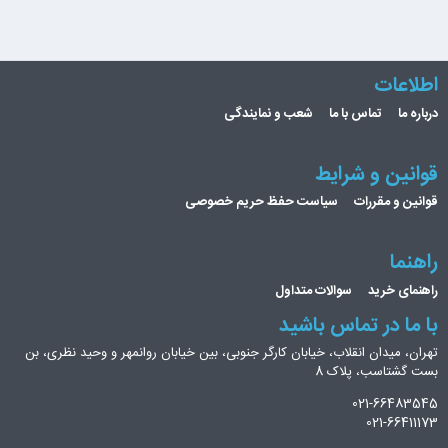
اطلاعات
درباره ما
تماس با ما
شعب و نمایندگی
قوانین و شرایط
قوانین و مقررات
سیاست حفظ حریم خصوصی
راهنما
راهنمای خرید
سوالات متداول
با ما در تماس باشید
تهران، میدان انقلاب، خیابان کارگر جنوبی، بین خیابان روانمهر و وحید نظری، بن
بست گشتاسب، پلاک 8
021-66483545
021-66411173