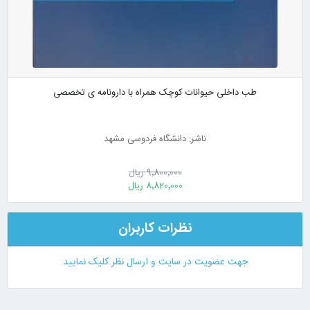
طب داخلی حیوانات کوچک همراه با دارونامه ی تخصصی
ناشر: دانشگاه فردوسی مشهد
9٬800٬000 ریال
8٬820٬000 ریال
نظرات کاربران
جهت عضویت در سایت و ارسال نظر کلیک نمایید