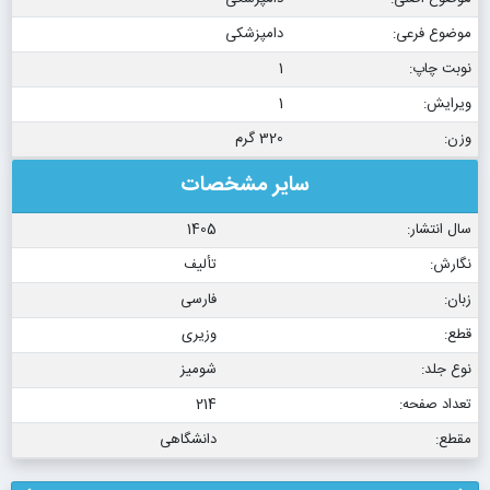
موضوع فرعی:
دامپزشکی
نوبت چاپ:
1
ویرایش:
1
وزن:
320 گرم
سایر مشخصات
سال انتشار:
1405
نگارش:
تألیف
زبان:
فارسی
قطع:
وزیری
نوع جلد:
شومیز
تعداد صفحه:
214
مقطع:
دانشگاهی