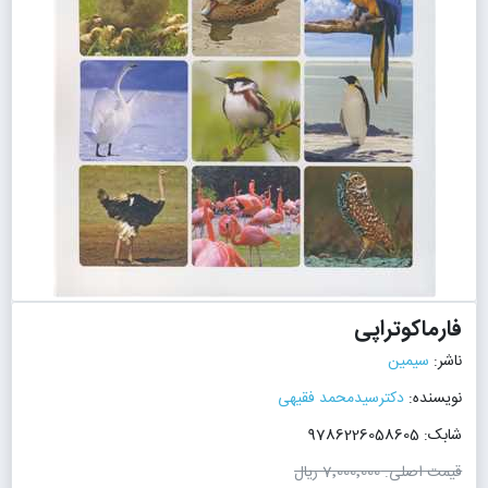
فارماکوتراپی
ناشر:
سیمین
نویسنده:
دکترسیدمحمد فقیهی
شابک: 9786226058605
قیمت اصلی:
7٬000٬000 ریال