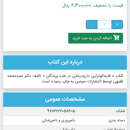
قیمت با تخفیف: 6٬300٬000 ریال
-
+
اضافه کردن به سبد خرید
درباره این کتاب
کتاب « فارماکوتراپی دارودرمانی در طب پرندگان » تالیف دکتر سیدمحمد
فقیهی توسط انتشارات سیمین به چاپ رسیده است.
مشخصات عمومی
شابک:
9786226058605
دسته بندی:
دامپروری و دامپزشکی
موضوع اصلی:
دامپزشکی