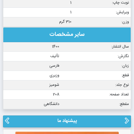
نوبت چاپ:
1
ویرایش:
1
وزن:
310 گرم
سایر مشخصات
سال انتشار:
1400
نگارش:
تألیف
زبان:
فارسی
قطع:
وزیری
نوع جلد:
شومیز
تعداد صفحه:
208
مقطع:
دانشگاهی
پیشنهاد ما