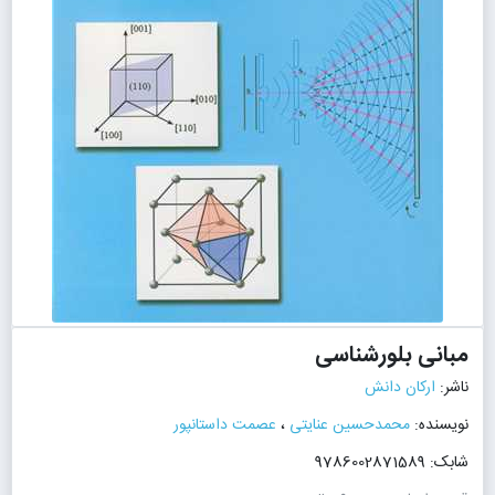
مبانی بلورشناسی
ناشر:
ارکان دانش
نویسنده:
محمدحسین عنایتی
،
عصمت داستانپور
شابک: 9786002871589