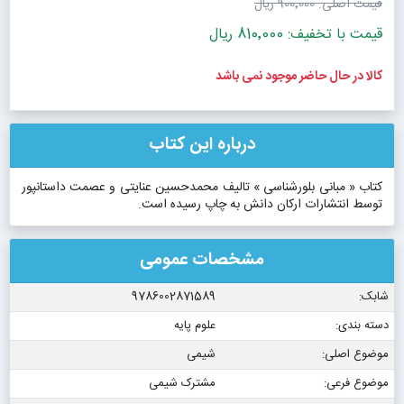
قیمت اصلی:
900٬000 ریال
قیمت با تخفیف: 810٬000 ریال
کالا در حال حاضر موجود نمی باشد
درباره این کتاب
کتاب « مبانی بلورشناسی » تالیف محمدحسین عنایتی و عصمت داستانپور
توسط انتشارات ارکان دانش به چاپ رسیده است.
مشخصات عمومی
شابک:
9786002871589
دسته بندی:
علوم پایه
موضوع اصلی:
شیمی
موضوع فرعی:
مشترک شیمی