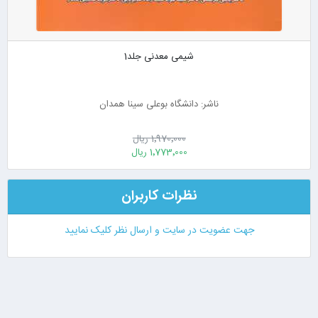
شیمی معدنی جلد1
ناشر: دانشگاه بوعلی سینا همدان
1٬970٬000 ریال
1٬773٬000 ریال
نظرات کاربران
جهت عضویت در سایت و ارسال نظر کلیک نمایید