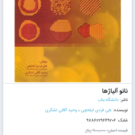
نانو آلیاژها
ناشر:
دانشگاه بناب
نویسنده:
علی فردی ایلخچی
،
وحید آقائی لشگری
شابک: 9786229649206
قیمت اصلی:
900٬000 ریال