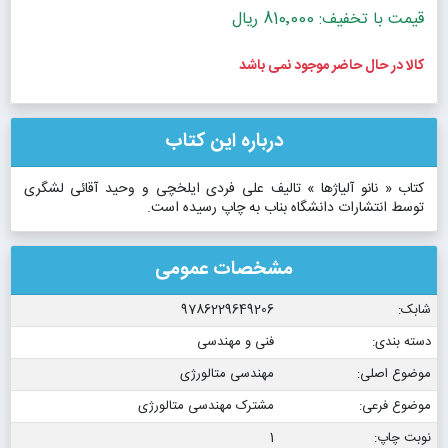
قیمت با تخفیف: 810٬000 ریال
کالا در حال حاضر موجود نمی باشد
درباره این کتاب
کتاب « نانو آلیاژها » تالیف علی فردی ایلخچی و وحید آقائی لشگری
توسط انتشارات دانشگاه بناب به چاپ رسیده است.
مشخصات عمومی
شابک:
9786229649206
دسته بندی:
فنی و مهندسی
موضوع اصلی:
مهندسی متالورژی
موضوع فرعی:
مشترک مهندسی متالورژی
نوبت چاپ:
1