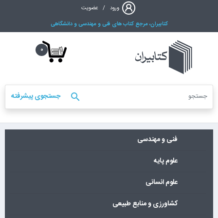
ورود
/
عضویت
کتابیران، مرجع کتاب های فنی و مهندسی و دانشگاهی
0
جستجوی پیشرفته
search
فنی و مهندسی
علوم پایه
علوم انسانی
کشاورزی و منابع طبیعی