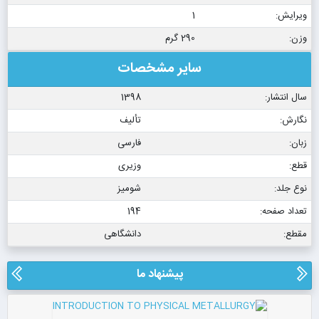
ویرایش:
1
وزن:
290 گرم
سایر مشخصات
سال انتشار:
1398
نگارش:
تألیف
زبان:
فارسی
قطع:
وزیری
نوع جلد:
شومیز
تعداد صفحه:
194
مقطع:
دانشگاهی
پیشنهاد ما