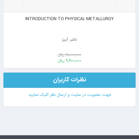
INTRODUCTION TO PHYSICAL METALLURGY
ناشر: آییژ
11٬000٬000 ریال
9٬900٬000 ریال
نظرات کاربران
جهت عضویت در سایت و ارسال نظر کلیک نمایید