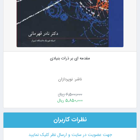
مقدمه ای بر ذرات بنیادی
ناشر: نوپردازان
6٬500٬000 ریال
5٬850٬000 ریال
نظرات کاربران
جهت عضویت در سایت و ارسال نظر کلیک نمایید