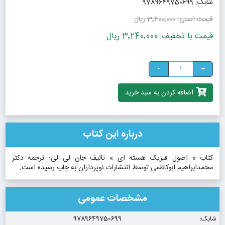
شابک: 9789649750699
قیمت اصلی:
3٬600٬000 ریال
قیمت با تخفیف: 3٬240٬000 ریال
-
+
اضافه کردن به سبد خرید
درباره این کتاب
کتاب « اصول فیزیک هسته ای » تالیف جان لی لی؛ ترجمه دکتر
محمدابراهیم ابوکاظمی توسط انتشارات نوپردازان به چاپ رسیده است.
مشخصات عمومی
شابک:
9789649750699