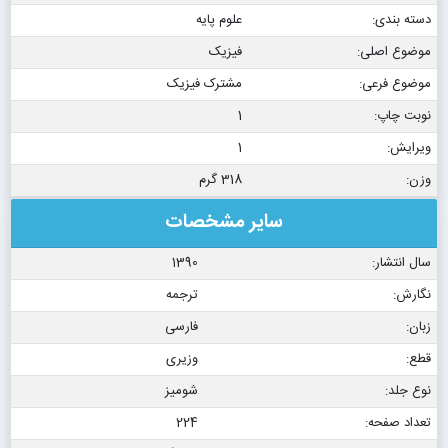
دسته بندی:
علوم پایه
موضوع اصلی:
فیزیک
موضوع فرعی:
مشترک فیزیک
نوبت چاپ:
1
ویرایش:
1
وزن:
318 گرم
سایر مشخصات
سال انتشار:
1390
نگارش:
ترجمه
زبان:
فارسی
قطع:
وزیری
نوع جلد:
شومیز
تعداد صفحه:
224