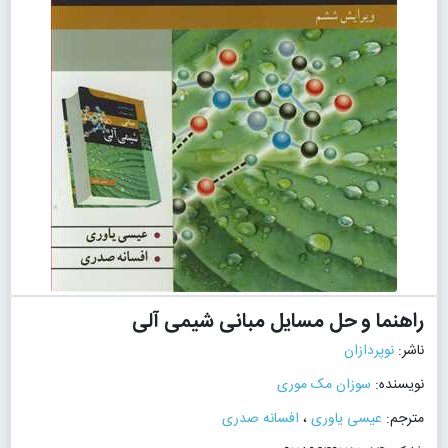
راهنما و حل مسایل مبانی شیمی آلی
ناشر:
نوپردازان
نویسنده:
سوزان مک موری
مترجم:
عیسی یاوری
،
افسانه صدری