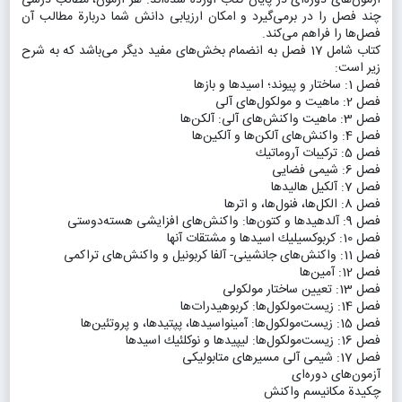
آزمون‌های دوره‌ای در پایان كتاب آورده شده‌اند. هر آزمون، مطالب درسی
چند فصل را در بر‌می‌گیرد و امكان ارزیابی دانش شما دربارة مطالب آن
فصل‌ها را فراهم می‌كند.
كتاب شامل 17 فصل به انضمام بخش‌های مفید دیگر می‌باشد كه به شرح
زیر است:
فصل 1: ساختار و پیوند؛ اسیدها و بازها
فصل 2: ماهیت و مولكول‌های آلی
فصل 3: ماهیت واكنش‌های آلی: آلكن‌ها
فصل 4: واكنش‌های آلكن‌ها و آلكین‌ها
فصل 5: تركیبات آروماتیك
فصل 6: شیمی فضایی
فصل 7: آلكیل هالیدها
فصل 8: الكل‌ها، فنول‌ها، و اترها
فصل 9: آلدهیدها و كتون‌ها: واكنش‌های افزایشی هسته‌دوستی
فصل 10: كربوكسیلیك اسیدها و مشتقات آنها
فصل 11: واكنش‌های جانشینی- آلفا كربونیل و واكنش‌های تراكمی
فصل 12: آمین‌ها
فصل 13: تعیین ساختار مولكولی
فصل 14: زیست‌مولكول‌ها: كربوهیدرات‌ها
فصل 15: زیست‌مولكول‌ها: آمینواسیدها، پپتیدها، و پروتئین‌ها
فصل 16: زیست‌مولكول‌ها: لیپیدها و نوكلئیك اسیدها
فصل 17: شیمی آلی مسیرهای متابولیكی
آزمون‌های دوره‌ای
چكیدة مكانیسم واكنش