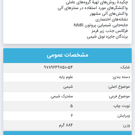
چكیدة روش‌های تهیة گروه‌های عاملی
واكنشگرهای مورد استفاده در سنتزهای آلی
واكنش‌های آلی مشهور
نشانه‌های اختصاری
جابه‌جایی شیمیایی پروتون NMR
فركانس جذب زیر قرمز
برندگان جایزه نوبل شیمی
مشخصات عمومی
شابک:
9789649751054
دسته بندی:
علوم پایه
موضوع اصلی:
شیمی
موضوع فرعی:
مشترک شیمی
نوبت چاپ:
5
ویرایش:
6
وزن:
884 گرم