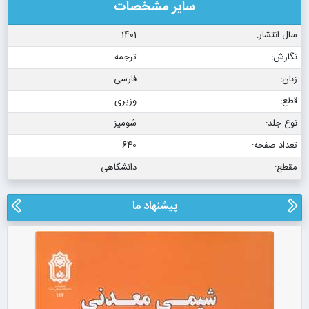
سایر مشخصات
سال انتشار:
1401
نگارش:
ترجمه
زبان:
فارسی
قطع:
وزیری
نوع جلد:
شومیز
تعداد صفحه:
640
مقطع:
دانشگاهی
پیشنهاد ما