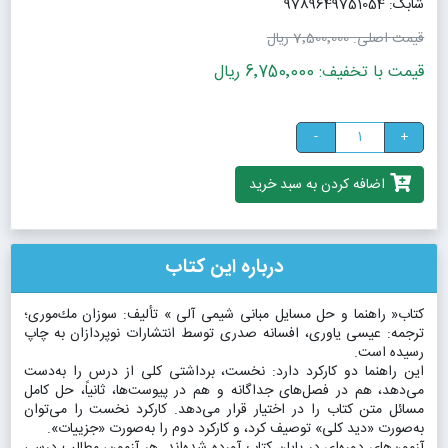
شابک: 9789649751054
قیمت اصلی:
7٬500٬000 ریال
قیمت با تخفیف: 6٬750٬000 ریال
-
+
اضافه کردن به سبد خرید
درباره این کتاب
کتاب« راهنما و حل مسایل مبانی شیمی آلی » تألیف: سوزان مك‌موری؛
ترجمه: عیسی یاوری، افسانه صدری توسط انتشارات نوپردازان به چاپ
رسیده است.
این راهنما دو كاركرد دارد: نخست، برداشتی كلی از درس را به‌دست
می‌دهد، هم در فصل‌های جداگانه و هم در پیوست‌ها، ثانیاً، حل كامل
مسائل متن كتاب را در اختیار قرار می‌دهد. كاركرد نخست را می‌توان
به‌صورت «دید كلی» توصیف كرد، و كاركرد دوم را به‌صورت «جزییات».