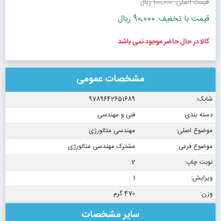
قیمت اصلی:
100٬000 ریال
قیمت با تخفیف: 90٬000 ریال
کالا در حال حاضر موجود نمی باشد
مشخصات عمومی
شابک:
9789642651689
دسته بندی:
فنی و مهندسی
موضوع اصلی:
مهندسی متالورژی
موضوع فرعی:
مشترک مهندسی متالورژی
نوبت چاپ:
2
ویرایش:
1
وزن:
470 گرم
سایر مشخصات