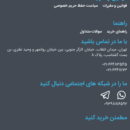
قوانین و مقررات
سیاست حفظ حریم خصوصی
راهنما
راهنمای خرید
سوالات متداول
با ما در تماس باشید
تهران، میدان انقلاب، خیابان کارگر جنوبی، بین خیابان روانمهر و وحید نظری، بن
بست گشتاسب، پلاک 8
021-66483545
021-66411173
ما را در شبکه های اجتماعی دنبال کنید
09398816592
مطمئن خرید کنید