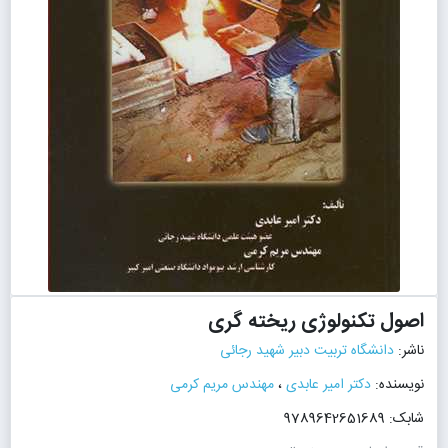
اصول تکنولوژی ریخته گری
ناشر:
دانشگاه تربیت دبیر شهید رجائی
نویسنده:
دکتر امیر عابدی
،
مهندس مریم کرمی
شابک: 9789642651689