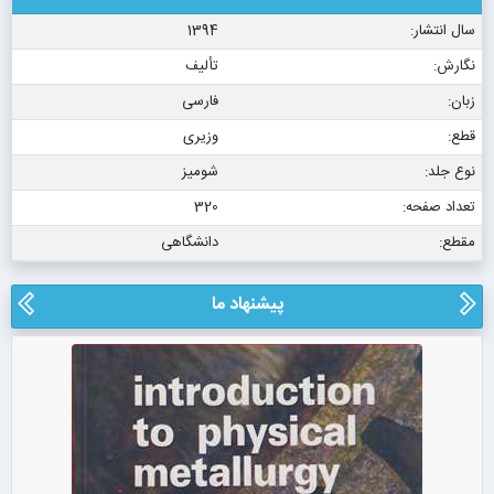
سال انتشار:
1394
نگارش:
تألیف
زبان:
فارسی
قطع:
وزیری
نوع جلد:
شومیز
تعداد صفحه:
320
مقطع:
دانشگاهی
پیشنهاد ما