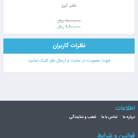
ناشر: آییژ
11٬000٬000 ریال
9٬900٬000 ریال
نظرات کاربران
جهت عضویت در سایت و ارسال نظر کلیک نمایید
اطلاعات
درباره ما
تماس با ما
شعب و نمایندگی
قوانین و شرایط