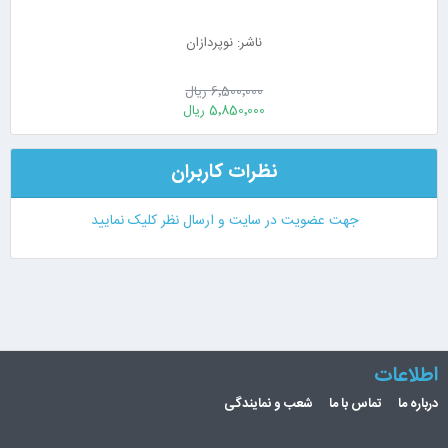
ناشر: نوپردازان
6٬500٬000 ریال
5٬850٬000 ریال
نظرات کاربران
جهت عضویت در سایت و ارسال نظر کلیک نمایید
اطلاعات
درباره ما
تماس با ما
شعب و نمایندگی