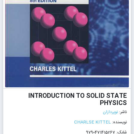
INTRODUCTION TO SOLID STATE
PHYSICS
ناشر:
نوپردازان
نویسنده:
CHARLSE KITTEL
شابک: 9790471415267