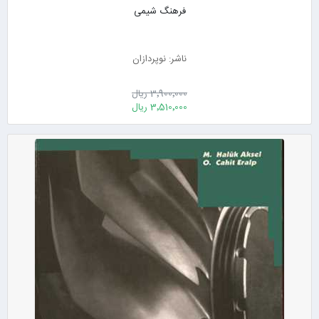
فرهنگ شیمی
ناشر: نوپردازان
3٬900٬000 ریال
3٬510٬000 ریال