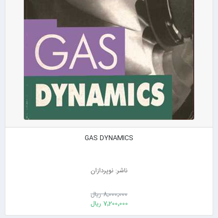
GAS DYNAMICS
ناشر: نوپردازان
8٬000٬000 ریال
7٬200٬000 ریال