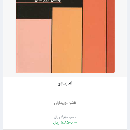
آلیاژسازی
ناشر: نوپردازان
6٬500٬000 ریال
5٬850٬000 ریال