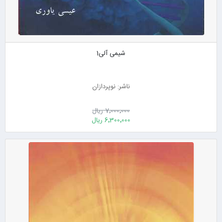
شیمی آلی1
ناشر: نوپردازان
7٬000٬000 ریال
6٬300٬000 ریال