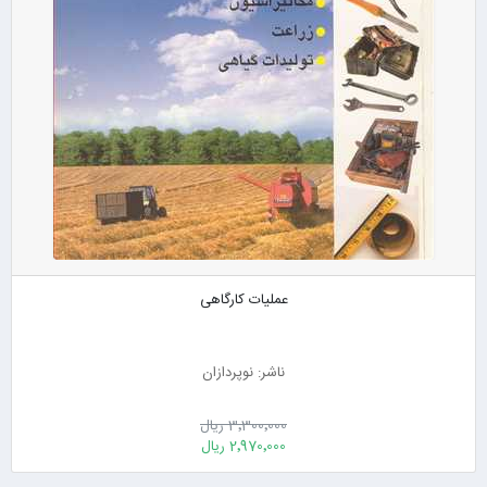
عملیات کارگاهی
ناشر: نوپردازان
3٬300٬000 ریال
2٬970٬000 ریال