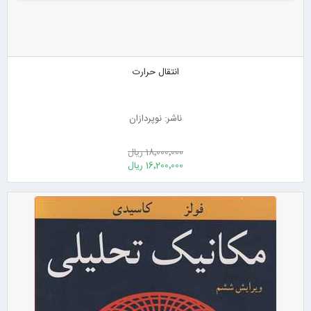
انتقال حرارت
ناشر: نوپردازان
18٬000٬000 ریال
16٬200٬000 ریال