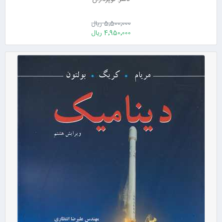
5٬500٬000 ریال
4٬950٬000 ریال