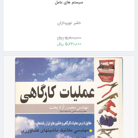
سیستم های عامل
ناشر: نوپردازان
5٬800٬000 ریال
5٬220٬000 ریال