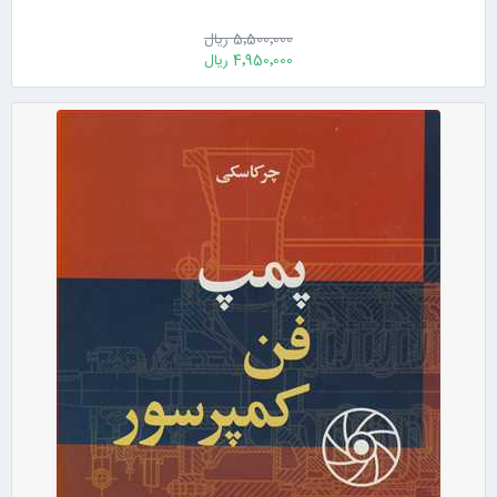
5٬500٬000 ریال
4٬950٬000 ریال