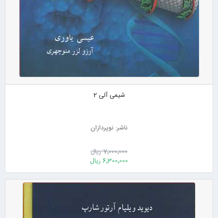
شیمی آلی 2
ناشر: نوپردازان
7٬000٬000 ریال
6٬300٬000 ریال