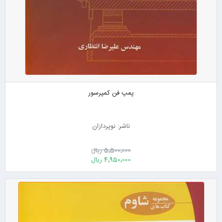
پمپ فن کمپرسور
ناشر: نوپردازان
5٬500٬000 ریال
4٬950٬000 ریال