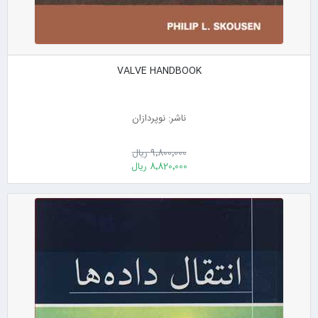
VALVE HANDBOOK
ناشر: نوپردازان
9٬800٬000 ریال
8٬820٬000 ریال