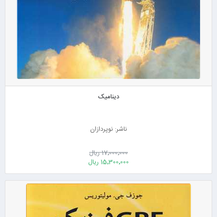
دینامیک
ناشر: نوپردازان
17٬000٬000 ریال
15٬300٬000 ریال