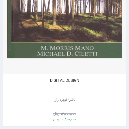
DIGITAL DESIGN
ناشر: نوپردازان
12٬000٬000 ریال
10٬800٬000 ریال