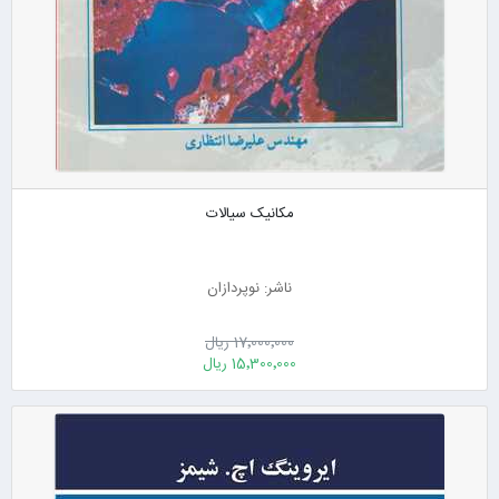
مکانیک سیالات
ناشر: نوپردازان
17٬000٬000 ریال
15٬300٬000 ریال