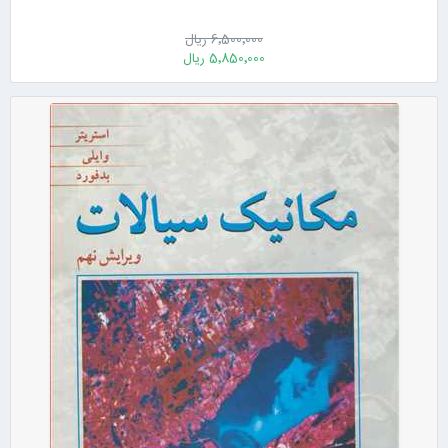
6٬500٬000 ریال
5٬850٬000 ریال