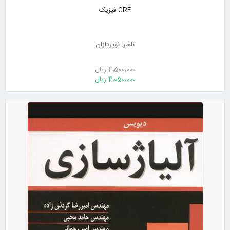
GRE فیزیک
ناشر: نوپردازان
4٬500٬000 ریال
4٬050٬000 ریال