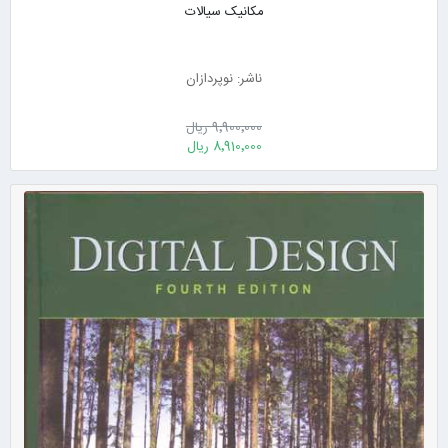
مکانیک سیالات
ناشر: نوپردازان
9٬900٬000 ریال
8٬910٬000 ریال