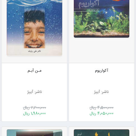
آکواریوم
مـن آبـم
ناشر: آییژ
ناشر: آییژ
4٬500٬000 ریال
2٬200٬000 ریال
4٬050٬000 ریال
1٬980٬000 ریال