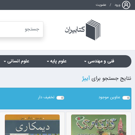
ورود
/
عضویت
فنی و مهندسی
علوم پایه
علوم انسانی
نتایج جستجو برای
آییژ
عناوین موجود
تخفیف دار