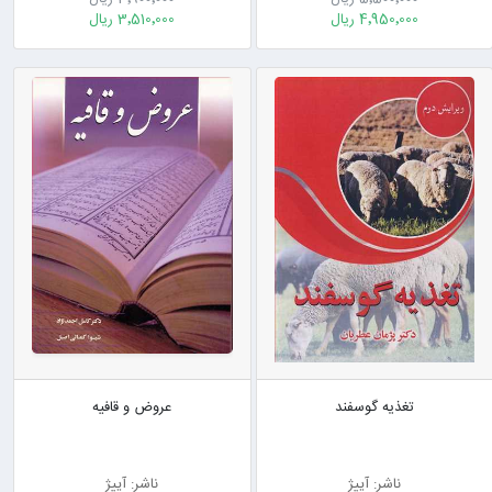
4٬950٬000 ریال
3٬510٬000 ریال
تغذیه گوسفند
عروض و قافیه
ناشر: آییژ
ناشر: آییژ