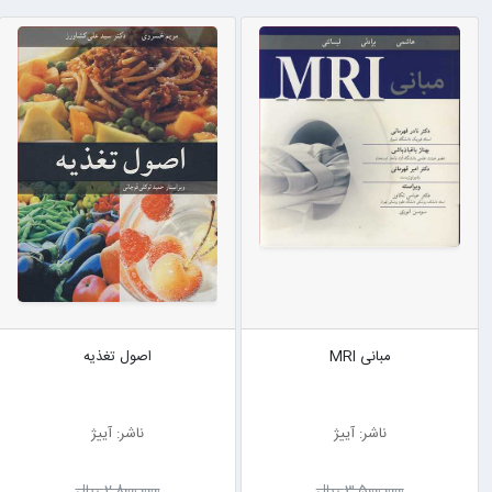
مبانی MRI
اصول تغذیه
ناشر: آییژ
ناشر: آییژ
3٬500٬000 ریال
2٬800٬000 ریال