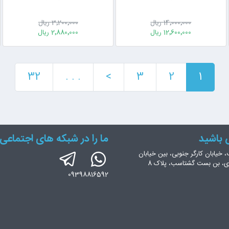
14٬000٬000 ریال
3٬200٬000 ریال
12٬600٬000 ریال
2٬880٬000 ریال
32
. . .
>
3
2
1
س باشید
ما را در شبکه های اجتماعی 
، خیابان کارگر جنوبی، بین خیابان
ری، بن بست گشتاسب، پلاک 8
09398816592