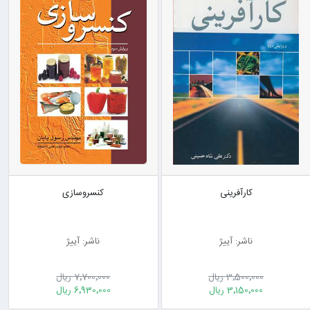
کارآفرینی
کنسروسازی
ناشر: آییژ
ناشر: آییژ
3٬500٬000 ریال
7٬700٬000 ریال
3٬150٬000 ریال
6٬930٬000 ریال