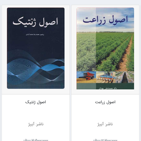
اصول زراعت
اصول ژنتیک
ناشر: آییژ
ناشر: آییژ
2٬700٬000 ریال
7٬500٬000 ریال