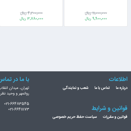
11٬000٬000 ریال
4٬200٬000 ریال
9٬900٬000 ریال
3٬780٬000 ریال
اطلاعات
با ما در تما
درباره ما
تماس با ما
شعب و نمایندگی
تهران، میدان انقلاب
روانمهر و وحید نظ
021-66483545
قوانین و شرایط
021-66411173
قوانین و مقررات
سیاست حفظ حریم خصوصی