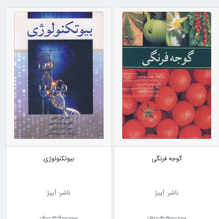
گوجه فرنگی
بیوتکنولوژی
ناشر: آییژ
ناشر: آییژ
5٬500٬000 ریال
3٬900٬000 ریال