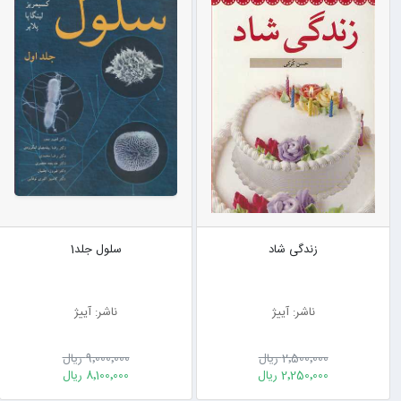
زندگی شاد
سلول جلد1
ناشر: آییژ
ناشر: آییژ
2٬500٬000 ریال
9٬000٬000 ریال
2٬250٬000 ریال
8٬100٬000 ریال