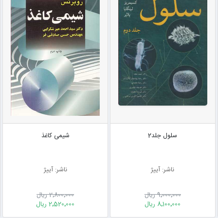
سلول جلد2
شیمی کاغذ
ناشر: آییژ
ناشر: آییژ
9٬000٬000 ریال
2٬800٬000 ریال
8٬100٬000 ریال
2٬520٬000 ریال