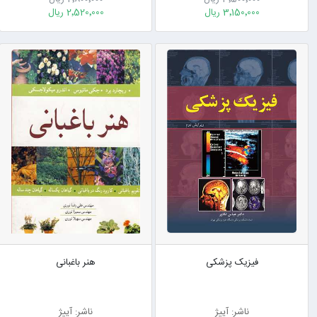
3٬150٬000 ریال
2٬520٬000 ریال
فیزیک پزشکی
هنر باغبانی
ناشر: آییژ
ناشر: آییژ