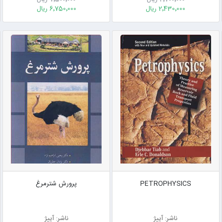
2٬430٬000 ریال
6٬750٬000 ریال
PETROPHYSICS
پرورش شترمرغ
ناشر: آییژ
ناشر: آییژ