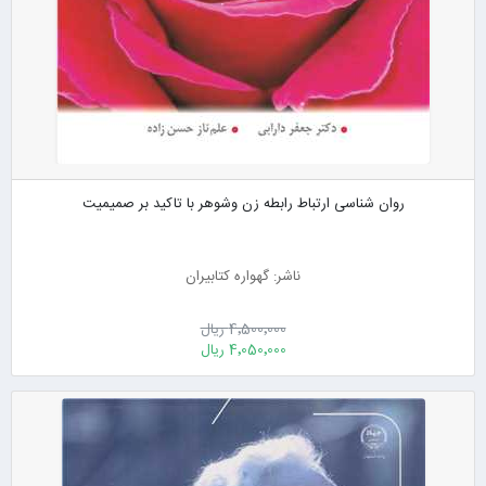
روان شناسی ارتباط رابطه زن وشوهر با تاکید بر صمیمیت
ناشر: گهواره کتابیران
4٬500٬000 ریال
4٬050٬000 ریال