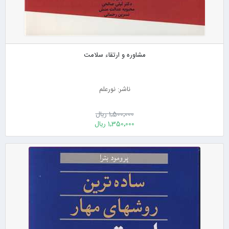
مشاوره و ارتقاء سلامت
ناشر: نورعلم
1٬500٬000 ریال
1٬350٬000 ریال