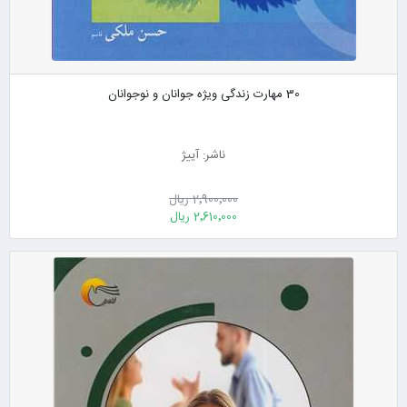
30 مهارت زندگی ویژه جوانان و نوجوانان
ناشر: آییژ
2٬900٬000 ریال
2٬610٬000 ریال