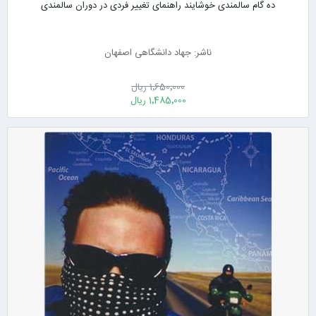
ده گام سالمندی خوشایند راهنمای تغییر فردی در دوران سالمندی
ناشر: جهاد دانشگاهی اصفهان
1٬650٬000 ریال
1٬485٬000 ریال