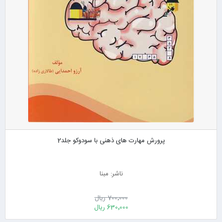
پرورش مهارت های ذهنی با سودوکو جلد2
ناشر: مبنا
700٬000 ریال
630٬000 ریال