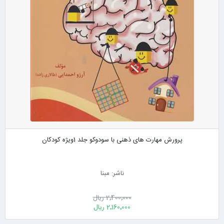
پرورش مهارت های ذهنی با سودوکو جلد 1ویژه کودکان
ناشر: مبنا
2٬400٬000 ریال
2٬160٬000 ریال