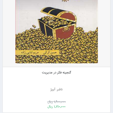
گنجینه فکر در مدیریت
ناشر: آییژ
1٬900٬000 ریال
1٬710٬000 ریال