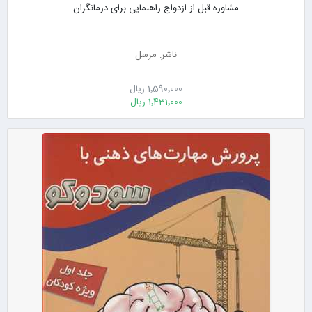
مشاوره قبل از ازدواج راهنمایی برای درمانگران
ناشر: مرسل
1٬590٬000 ریال
1٬431٬000 ریال