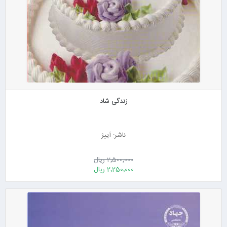
زندگی شاد
ناشر: آییژ
2٬500٬000 ریال
2٬250٬000 ریال