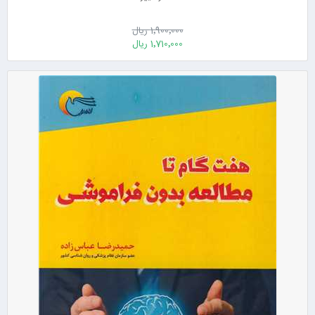
1٬900٬000 ریال
1٬710٬000 ریال