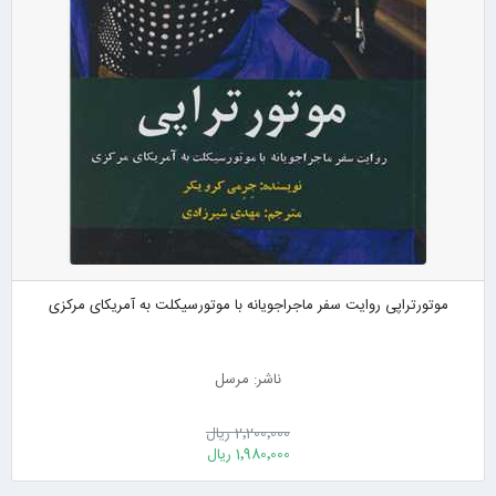
موتورتراپی روایت سفر ماجراجویانه با موتورسیکلت به آمریکای مرکزی
ناشر: مرسل
2٬200٬000 ریال
1٬980٬000 ریال