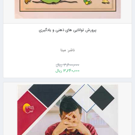
پرورش توانایی های ذهنی و یادگیری
ناشر: مبنا
3٬600٬000 ریال
3٬240٬000 ریال