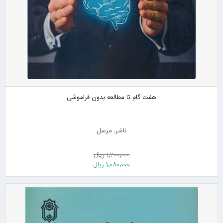
هفت گام تا مطالعه بدون فراموشی
ناشر: مرسل
1٬200٬000 ریال
1٬080٬000 ریال