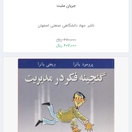
جریان مثبت
ناشر: جهاد دانشگاهی صنعتی اصفهان
670٬000 ریال
603٬000 ریال