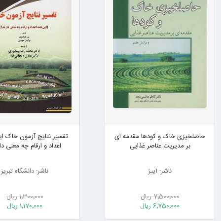
حاصلخیزی خاک و کودها مقدمه ای
تفسیر نتایج آزمون خاک ا
بر مدیریت عناصر غذایی
اعداد و ارقام چه معنی دا
ناشر: آییژ
ناشر: دانشگاه تبریز
7٬500٬000 ریال
1٬300٬000 ریال
6٬750٬000 ریال
1٬170٬000 ریال