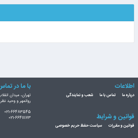
اطلاعات
با ما در تما
درباره ما
تماس با ما
شعب و نمایندگی
تهران، میدان انقلاب
روانمهر و وحید نظ
021-66483545
قوانین و شرایط
021-66411173
قوانین و مقررات
سیاست حفظ حریم خصوصی