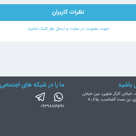
نظرات کاربران
جهت عضویت در سایت و ارسال نظر کلیک نمایید
س باشید
ما را در شبکه های اجتماعی 
، خیابان کارگر جنوبی، بین خیابان
ری، بن بست گشتاسب، پلاک 8
09398816592