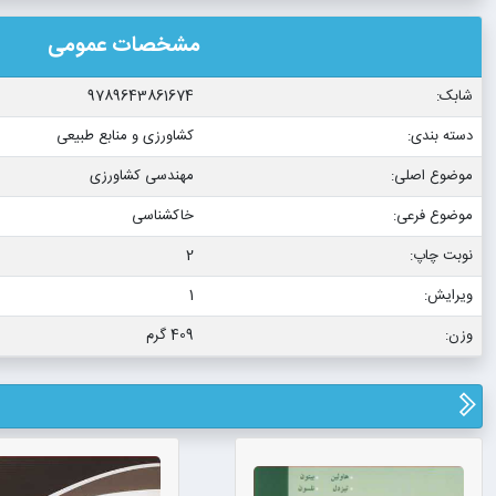
مشخصات عمومی
شابک:
9789643861674
دسته بندی:
کشاورزی و منابع طبیعی
موضوع اصلی:
مهندسی کشاورزی
موضوع فرعی:
خاکشناسی
نوبت چاپ:
2
ویرایش:
1
وزن:
409 گرم