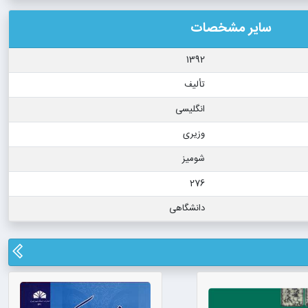
سایر مشخصات
1392
تألیف
انگلیسی
وزیری
شومیز
276
دانشگاهی