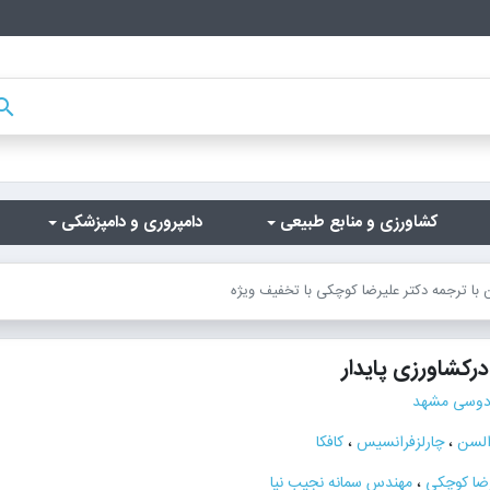
arch
کشاورزی و منابع طبیعی
دامپروری و دامپزشکی
 با ترجمه دکتر علیرضا کوچکی با تخفیف ویژه
رکشاورزی پایدار
ردوسی مشهد
السن
،
چارلزفرانسیس
،
کافکا
رضا کوچکی
،
مهندس سمانه نجیب نیا