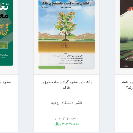
ین همه
راهنمای تغذیه گیاه و حاصلخیزی
تغذیه م
رند؟
خاک
ناشر: دانشگاه ارومیه
3٬700٬000 ریال
3٬330٬000 ریال