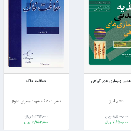
عدنی وبیماری های گیاهی
حفاظت خاک
ناشر: آییژ
ناشر: دانشگاه شهید چمران اهواز
8٬500٬000 ریال
4٬392٬000 ریال
7٬650٬000 ریال
3٬952٬800 ریال