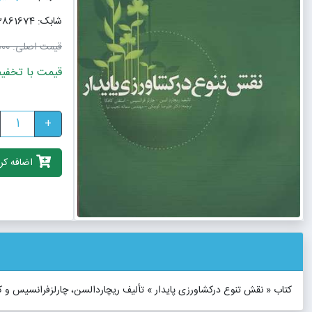
شابک: 9789643861674
قیمت اصلی:
٬000
قیمت با تخفیف: 630٬000
+
اضافه کرد
کتاب « نقش تنوع درکشاورزی پایدار » تألیف ریچاردالسن، چارلزفرانسیس و 