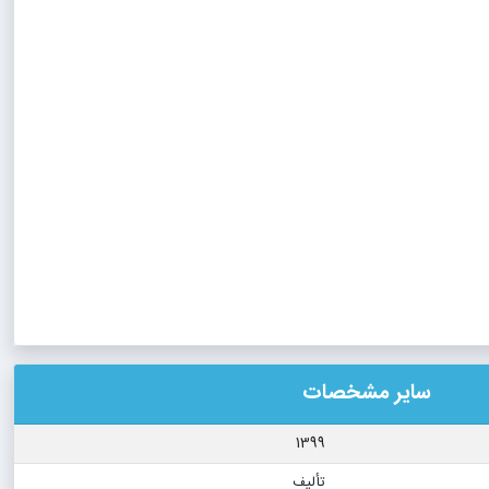
سایر مشخصات
1399
تألیف