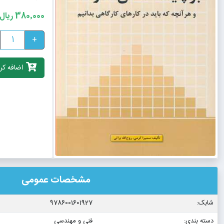
380٬000 ریال
+
اضافه کرد
مشخصات عمومی
شابک:
9786001601927
دسته بندی:
فنی و مهندسی