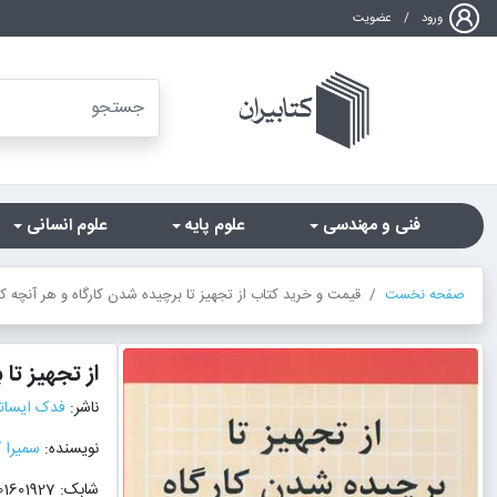
ورود
/
عضویت
فنی و مهندسی
علوم پایه
علوم انسانی
صفحه نخست
قیمت و خرید کتاب از تجهیز تا برچیده شدن کارگاه و هر آنچه که 
از تجهیز تا
ناشر:
فدک ایسا
نویسنده:
سمیرا 
شابک: 9786001601927