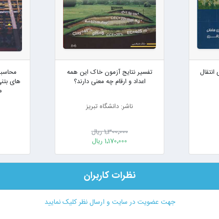
 انتقال
تفسیر نتایج آزمون خاک این همه
محاسبا
اعداد و ارقام چه معنی دارند؟
های بتن
م
ناشر: دانشگاه تبریز
1٬300٬000 ریال
1٬170٬000 ریال
نظرات کاربران
جهت عضویت در سایت و ارسال نظر کلیک نمایید