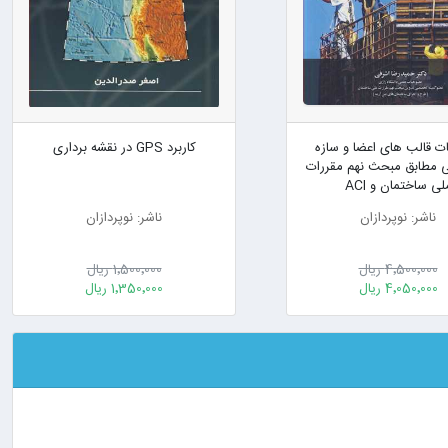
ت قالب های اعضا و سازه
کاربرد GPS در نقشه برداری
ی مطابق مبحث نهم مقررات
لی ساختمان و ACI
ناشر: نوپردازان
ناشر: نوپردازان
4٬500٬000 ریال
1٬500٬000 ریال
4٬050٬000 ریال
1٬350٬000 ریال