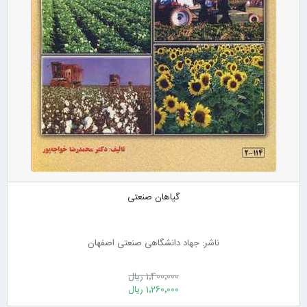
گیاهان صنعتی
ناشر: جهاد دانشگاهی صنعتی اصفهان
1٬400٬000 ریال
1٬260٬000 ریال