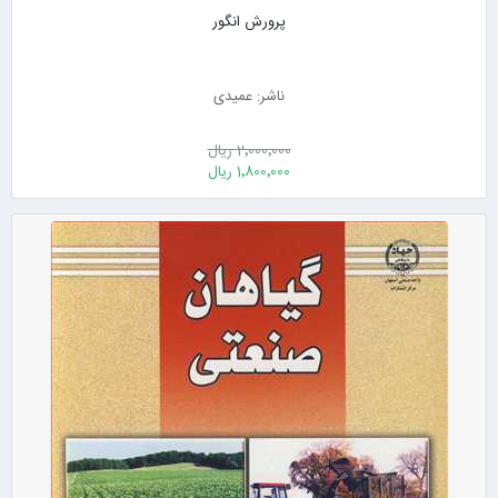
پرورش انگور
ناشر: عمیدی
2٬000٬000 ریال
1٬800٬000 ریال