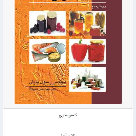
کنسروسازی
ناشر: آییژ