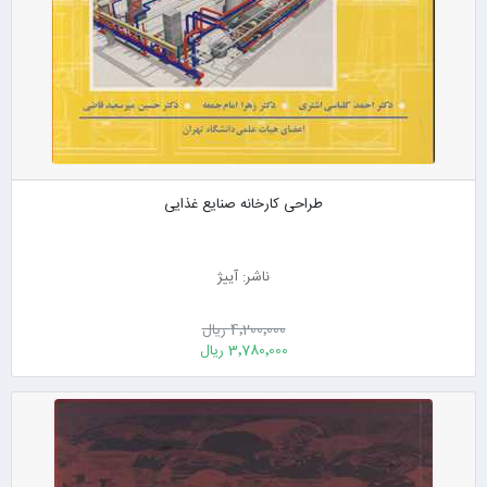
طراحی کارخانه صنایع غذایی
ناشر: آییژ
4٬200٬000 ریال
3٬780٬000 ریال