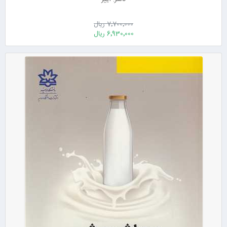
7٬700٬000 ریال
6٬930٬000 ریال