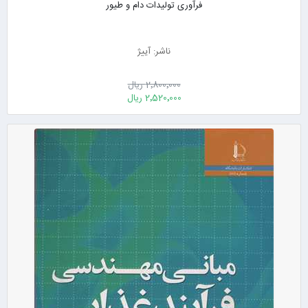
فرآوری تولیدات دام و طیور
ناشر: آییژ
2٬800٬000 ریال
2٬520٬000 ریال