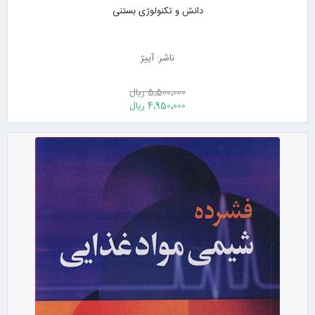
دانش و تکنولوژی بستنی
ناشر: آییژ
5٬500٬000 ریال
4٬950٬000 ریال