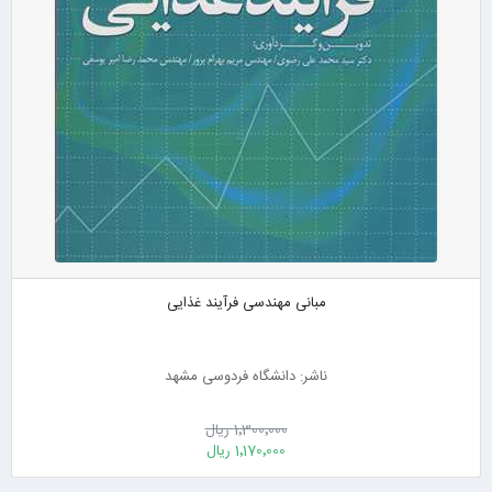
مبانی مهندسی فرآیند غذایی
ناشر: دانشگاه فردوسی مشهد
1٬300٬000 ریال
1٬170٬000 ریال