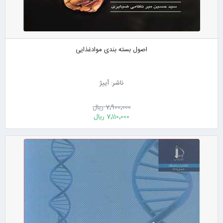
اصول بسته بندی موادغذایی
ناشر: آییژ
7٬900٬000 ریال
7٬110٬000 ریال