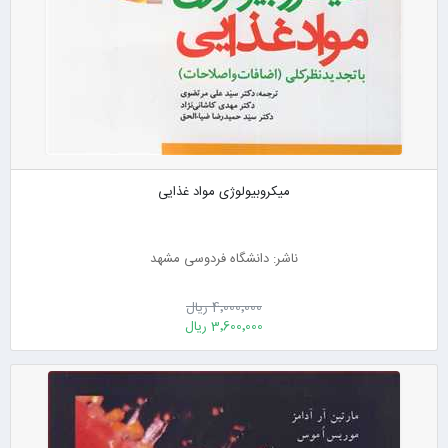
میکروبیولوژی مواد غذایی
ناشر: دانشگاه فردوسی مشهد
4٬000٬000 ریال
3٬600٬000 ریال