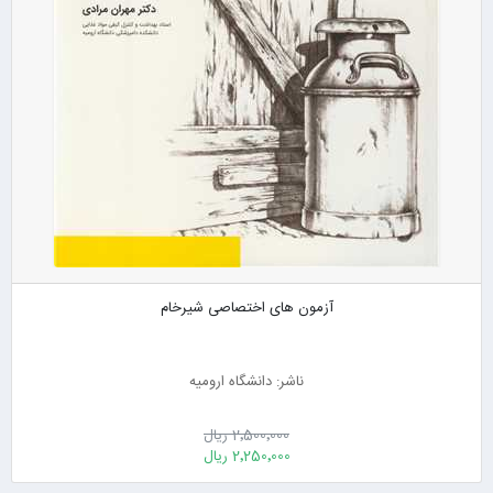
آزمون های اختصاصی شیرخام
ناشر: دانشگاه ارومیه
2٬500٬000 ریال
2٬250٬000 ریال