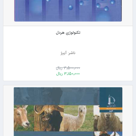
تکنولوژی هردل
ناشر: آییژ
3٬500٬000 ریال
3٬150٬000 ریال