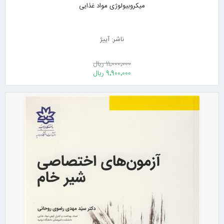
میکروبیولوژی مواد غذایی
ناشر: آییژ
11٬000٬000 ریال
9٬900٬000 ریال