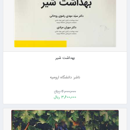
بهداشت شیر
ناشر: دانشگاه ارومیه
4٬000٬000 ریال
3٬600٬000 ریال