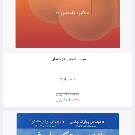
مبانی شیمی موادغذایی
ناشر: آییژ
7٬700٬000 ریال
6٬930٬000 ریال