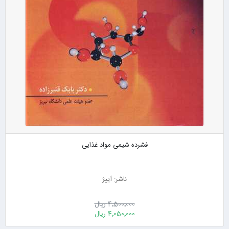
فشرده شیمی مواد غذایی
ناشر: آییژ
4٬500٬000 ریال
4٬050٬000 ریال